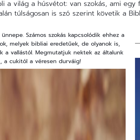
 a világ a húsvétot: van szokás, ami egy f
lán túlságosan is szó szerint követik a Bibl
 ünnepe. Számos szokás kapcsolódik ehhez a
, melyek bibliai eredetűek, de olyanok is,
a vallástól. Megmutatjuk nektek az általunk
 a cukitól a véresen durváig!