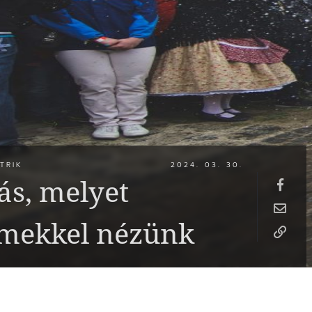
TRIK
2024. 03. 30.
ás, melyet
emekkel nézünk