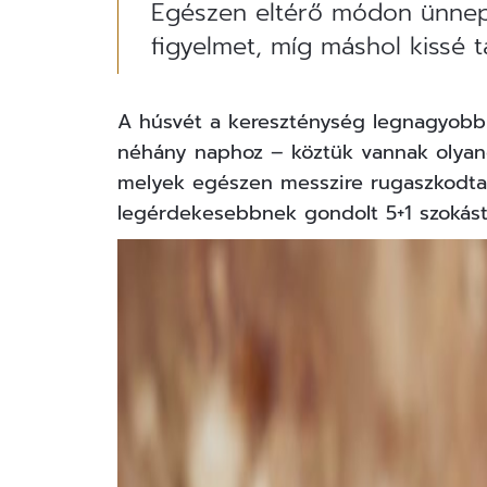
Egészen eltérő módon ünnepli
figyelmet, míg máshol kissé ta
A húsvét a kereszténység legnagyobb
néhány naphoz – köztük vannak olyanok
melyek egészen messzire rugaszkodtak 
legérdekesebbnek gondolt 5+1 szokást,