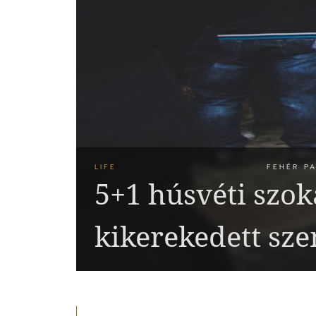
LIFE
FEHÉR PA
5+1 húsvéti szok
kikerekedett sz