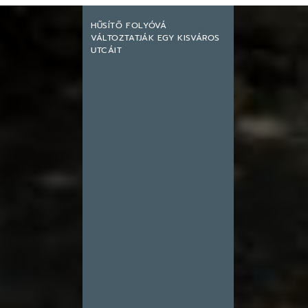
HŰSÍTŐ FOLYÓVÁ
VÁLTOZTATJÁK EGY KISVÁROS
UTCÁIT