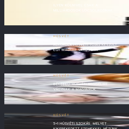
ILYEN KÖLNIVEL CSAK A
MILLIÁRDOSOK LOCSOLKODNAK
HÚSVÉT
REKORDER HÚSVÉTI TOJÁS KÉSZÜLT
EGY MAGYAR VÁROSBAN
HÚSVÉT
BÉKEBELI HÚSVÉTI REGGELIRE
VÁGYNAK A MAGYAROK
HÚSVÉT
5+1 HÚSVÉTI SZOKÁS, MELYET
KIKEREKEDETT SZEMEKKEL NÉZÜNK