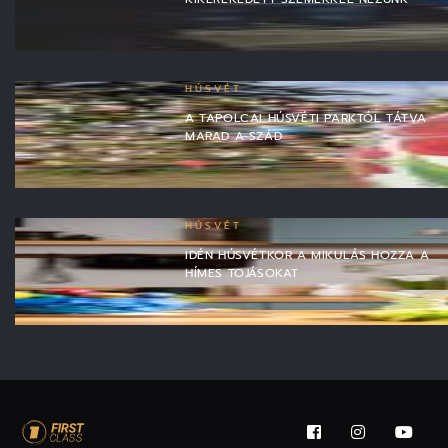
HÚSVÉT
A TAPOLCAI HÚSVÉTI PARKTÓL TÁTVA
MARAD A SZÁD
HÚSVÉT
IDÉN HÚSVÉTKOR A MIKULÁS HOZZA A
HÍMES TOJÁSOKAT