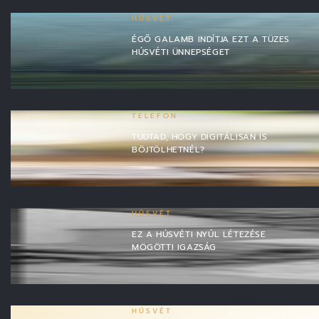
HÚSVÉT
ÉGŐ GALAMB INDÍTJA EZT A TÜZES
HÚSVÉTI ÜNNEPSÉGET
TELEFON
TUDTAD, HOGY DIGITÁLISAN IS
BÖJTÖLHETNÉL?
HÚSVÉT
EZ A HÚSVÉTI NYÚL LÉTEZÉSE
MÖGÖTTI IGAZSÁG
HÚSVÉT