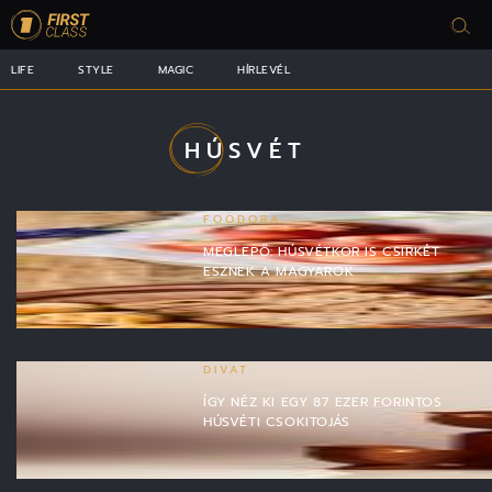
LIFE
STYLE
MAGIC
HÍRLEVÉL
HÚSVÉT
FOODORA
MEGLEPŐ: HÚSVÉTKOR IS CSIRKÉT
ESZNEK A MAGYAROK
DIVAT
ÍGY NÉZ KI EGY 87 EZER FORINTOS
HÚSVÉTI CSOKITOJÁS