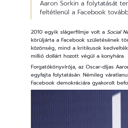
Aaron Sorkin a folytatását t
feltétlenül a Facebook továb
2010 egyik slágerfilmje volt a
Social N
körüljárta a
Facebook
születésének tör
közönség, mind a kritikusok kedvelték
millió dollárt hozott végül a konyhára.
Forgatókönyvírója, az Oscar-díjas Aaro
egyfajta folytatásán. Némileg váratlan
Facebook demokráciára gyakorolt befol