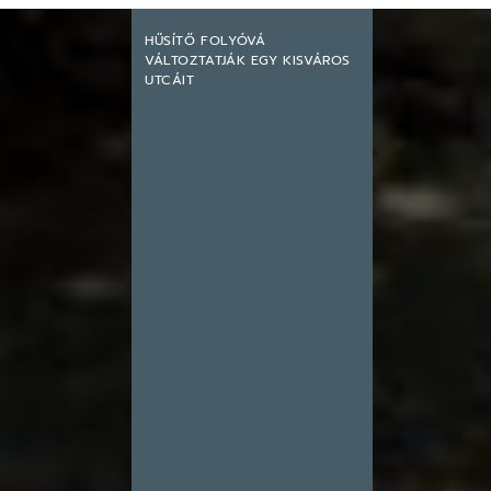
HŰSÍTŐ FOLYÓVÁ
VÁLTOZTATJÁK EGY KISVÁROS
UTCÁIT