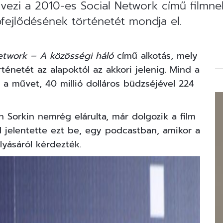
ervezi a 2010-es Social Network című filmn
bfejlődésének történetét mondja el.
etwork – A közösségi háló
című alkotás, mely
ténetét az alapoktól az akkori jelenig. Mind a
 a művet, 40 millió dolláros büdzséjével 224
n Sorkin nemrég elárulta, már dolgozik a film
ul jelentette ezt be, egy podcastban, amikor a
yásáról kérdezték.