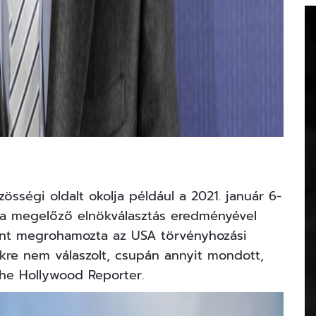
össégi oldalt okolja például a 2021. január 6-
r a megelőző elnökválasztás eredményével
rint megrohamozta az USA törvényhozási
ekre nem válaszolt, csupán annyit mondott,
he Hollywood Reporter.