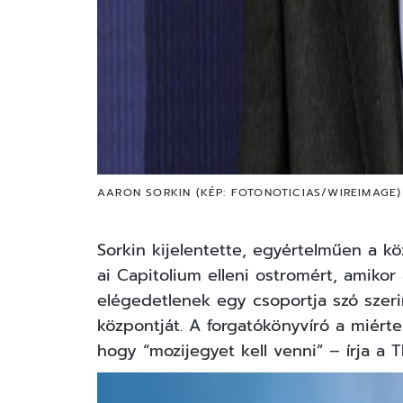
AARON SORKIN (KÉP: FOTONOTICIAS/WIREIMAGE)
Sorkin kijelentette, egyértelműen a köz
ai Capitolium elleni ostromért, amiko
elégedetlenek egy csoportja szó sze
központját. A forgatókönyvíró a miért
hogy “mozijegyet kell venni” –
írja
a T