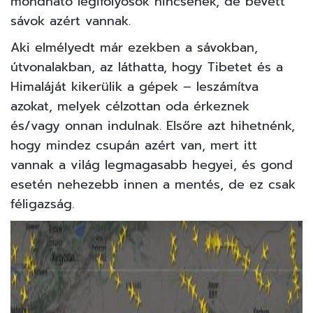
mondható légifolyosók nincsenek, de bevett
sávok azért vannak.
Aki elmélyedt már ezekben a sávokban,
útvonalakban, az láthatta, hogy Tibetet és a
Himaláját
kikerülik a gépek – leszámítva
azokat, melyek célzottan oda érkeznek
és/vagy onnan indulnak. Elsőre azt hihetnénk,
hogy mindez csupán azért van, mert itt
vannak a világ legmagasabb hegyei, és gond
esetén nehezebb innen a mentés, de ez csak
féligazság.