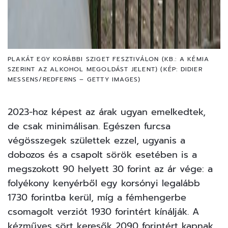
PLAKÁT EGY KORÁBBI SZIGET FESZTIVÁLON (KB.: A KÉMIA
SZERINT AZ ALKOHOL MEGOLDÁST JELENT) (KÉP: DIDIER
MESSENS/REDFERNS – GETTY IMAGES)
2023-hoz képest az árak ugyan emelkedtek,
de csak minimálisan. Egészen furcsa
végösszegek születtek ezzel, ugyanis a
dobozos és a csapolt sörök esetében is a
megszokott 90 helyett 30 forint az ár vége: a
folyékony kenyérből egy korsónyi legalább
1730 forintba kerül, míg a fémhengerbe
csomagolt verziót 1930 forintért kínálják. A
kézműves sört keresők 2090 forintért kapnak