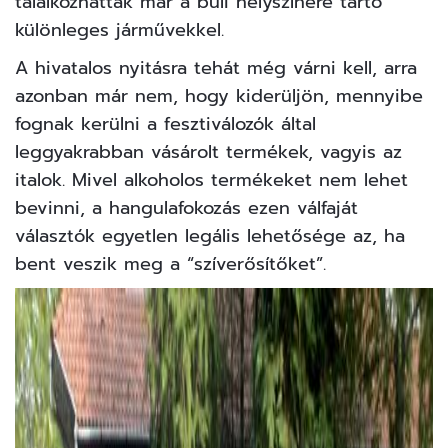
találkozhattak már a buli helyszínére tartó
különleges járművekkel.
A hivatalos nyitásra tehát még várni kell, arra
azonban már nem, hogy kiderüljön, mennyibe
fognak kerülni a fesztiválozók által
leggyakrabban vásárolt termékek, vagyis az
italok. Mivel alkoholos termékeket nem lehet
bevinni, a hangulafokozás ezen válfaját
választók egyetlen legális lehetősége az, ha
bent veszik meg a “szíverősítőket”.