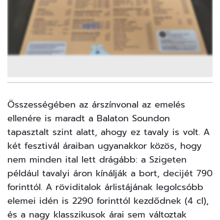
1
FOTÓ
Összességében az árszínvonal az emelés
ellenére is maradt a
Balaton Soundon
tapasztalt
szint alatt, ahogy ez
tavaly is volt
. A
két fesztivál áraiban ugyanakkor közös, hogy
nem minden ital lett drágább: a Szigeten
például tavalyi áron kínálják a bort, decijét 790
forinttól. A röviditalok árlistájának legolcsóbb
elemei idén is 2290 forinttól kezdődnek (4 cl),
és a nagy klasszikusok árai sem változtak