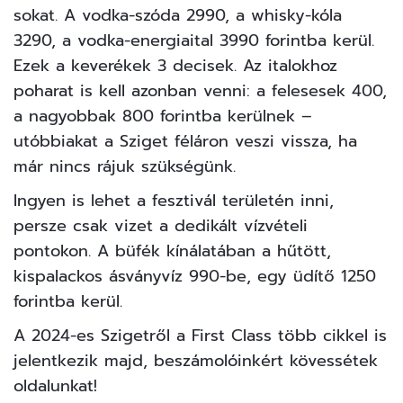
sokat. A vodka-szóda 2990, a whisky-kóla
3290, a vodka-energiaital 3990 forintba kerül.
Ezek a keverékek 3 decisek. Az italokhoz
poharat is kell azonban venni: a felesesek 400,
a nagyobbak 800 forintba kerülnek –
utóbbiakat a Sziget féláron veszi vissza, ha
már nincs rájuk szükségünk.
Ingyen is lehet a fesztivál területén inni,
persze csak vizet a dedikált vízvételi
pontokon. A büfék kínálatában a hűtött,
kispalackos ásványvíz 990-be, egy üdítő 1250
forintba kerül.
A 2024-es Szigetről a First Class több cikkel is
jelentkezik majd, beszámolóinkért
kövessétek
oldalunkat!