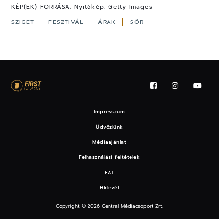
KÉP(EK) FORRÁSA:
Nyitókép: Getty Images
SZIGET
FESZTIVÁL
ÁRAK
SÖR
Impresszum
Üdvözlünk
Médiaajánlat
Felhasználási feltételek
EAT
Hírlevél
Copyright © 2026 Central Médiacsoport Zrt.