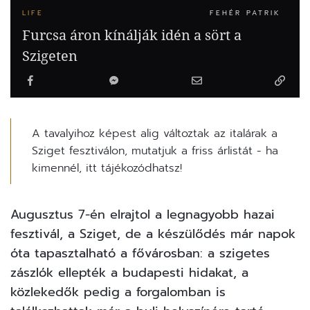
LIFE
FEHÉR PATRIK
Furcsa áron kínálják idén a sört a
Szigeten
A tavalyihoz képest alig változtak az italárak a
Sziget fesztiválon, mutatjuk a friss árlistát - ha
kimennél, itt tájékozódhatsz!
Augusztus 7-én elrajtol a legnagyobb hazai
fesztivál, a Sziget, de a készülődés már napok
óta tapasztalható a fővárosban: a szigetes
zászlók ellepték a budapesti hidakat, a
közlekedők pedig a forgalomban is