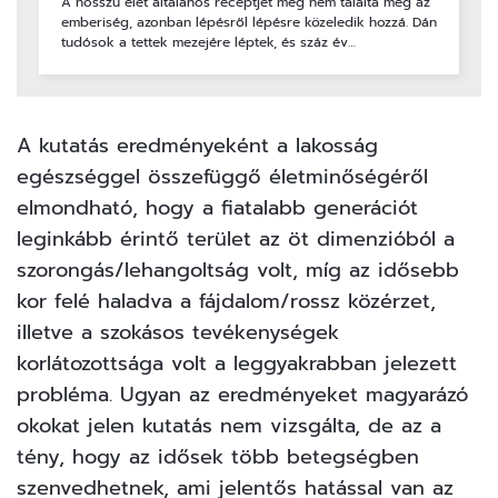
A hosszú élet általános receptjét még nem találta meg az
emberiség, azonban lépésről lépésre közeledik hozzá. Dán
tudósok a tettek mezejére léptek, és száz év…
A kutatás eredményeként a lakosság
egészséggel összefüggő életminőségéről
elmondható, hogy a fiatalabb generációt
leginkább érintő terület az öt dimenzióból a
szorongás/lehangoltság volt, míg az idősebb
kor felé haladva a fájdalom/rossz közérzet,
illetve a szokásos tevékenységek
korlátozottsága volt a leggyakrabban jelezett
probléma. Ugyan az eredményeket magyarázó
okokat jelen kutatás nem vizsgálta, de az a
tény, hogy az idősek több betegségben
szenvedhetnek, ami jelentős hatással van az