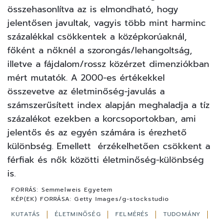
összehasonlítva az is elmondható, hogy
jelentősen javultak, vagyis több mint harminc
százalékkal csökkentek a középkorúaknál,
főként a nőknél a szorongás/lehangoltság,
illetve a fájdalom/rossz közérzet dimenziókban
mért mutatók. A 2000-es értékekkel
összevetve az életminőség-javulás a
számszerűsített index alapján meghaladja a tíz
százalékot ezekben a korcsoportokban, ami
jelentős és az egyén számára is érezhető
különbség. Emellett érzékelhetően csökkent a
férfiak és nők közötti életminőség-különbség
is.
FORRÁS:
Semmelweis Egyetem
KÉP(EK) FORRÁSA:
Getty Images/g-stockstudio
KUTATÁS
ÉLETMINŐSÉG
FELMÉRÉS
TUDOMÁNY