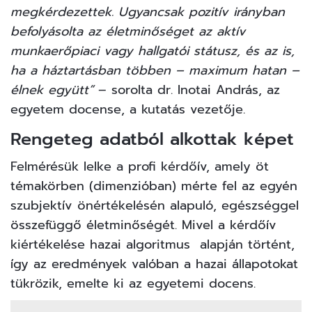
megkérdezettek. Ugyancsak pozitív irányban
befolyásolta az életminőséget az aktív
munkaerőpiaci vagy hallgatói státusz, és az is,
ha a háztartásban többen – maximum hatan –
élnek együtt”
– sorolta dr. Inotai András, az
egyetem docense, a kutatás vezetője.
Rengeteg adatból alkottak képet
Felmérésük lelke a profi kérdőív, amely öt
témakörben (dimenzióban) mérte fel az egyén
szubjektív önértékelésén alapuló, egészséggel
összefüggő életminőségét. Mivel a kérdőív
kiértékelése
hazai algoritmus
alapján történt,
így az eredmények valóban a hazai állapotokat
tükrözik, emelte ki az egyetemi docens.