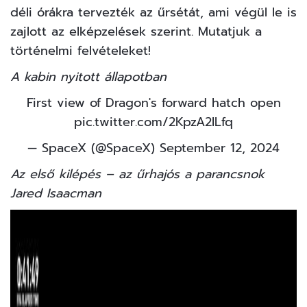
déli órákra tervezték az űrsétát, ami végül le is
zajlott az elképzelések szerint. Mutatjuk a
történelmi felvételeket!
A kabin nyitott állapotban
First view of Dragon's forward hatch open
pic.twitter.com/2KpzA2ILfq
— SpaceX (@SpaceX)
September 12, 2024
Az első kilépés – az űrhajós a parancsnok
Jared Isaacman