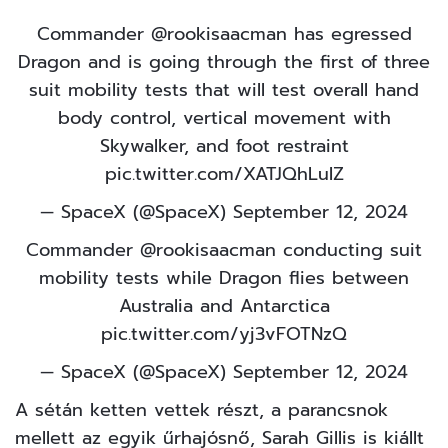
Commander
@rookisaacman
has egressed
Dragon and is going through the first of three
suit mobility tests that will test overall hand
body control, vertical movement with
Skywalker, and foot restraint
pic.twitter.com/XATJQhLuIZ
— SpaceX (@SpaceX)
September 12, 2024
Commander
@rookisaacman
conducting suit
mobility tests while Dragon flies between
Australia and Antarctica
pic.twitter.com/yj3vFOTNzQ
— SpaceX (@SpaceX)
September 12, 2024
A sétán ketten vettek részt, a parancsnok
mellett az egyik űrhajósnő, Sarah Gillis is kiállt