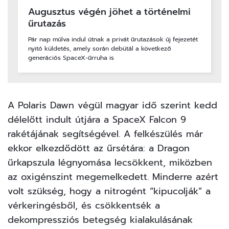
Augusztus végén jöhet a történelmi
űrutazás
Pár nap múlva indul útnak a privát űrutazások új fejezetét
nyitó küldetés, amely során debütál a következő
generációs SpaceX-űrruha is
A Polaris Dawn végül magyar idő szerint kedd
délelőtt indult útjára a SpaceX Falcon 9
rakétájának segítségével. A felkészülés már
ekkor elkezdődött az űrsétára: a Dragon
űrkapszula légnyomása lecsökkent, miközben
az oxigénszint megemelkedett. Minderre azért
volt szükség, hogy a nitrogént “kipucolják” a
vérkeringésből, és csökkentsék a
dekompressziós betegség kialakulásának