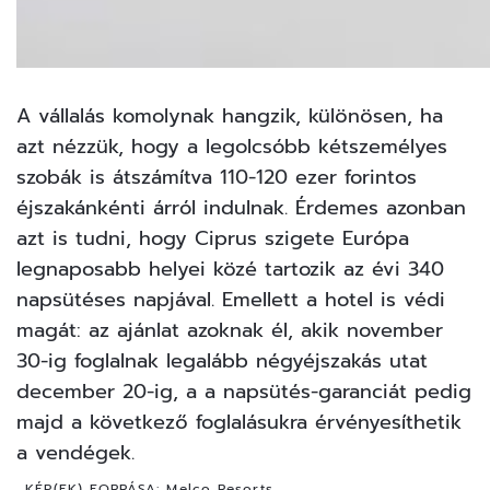
A vállalás komolynak hangzik, különösen, ha
azt nézzük, hogy a legolcsóbb kétszemélyes
szobák is átszámítva 110-120 ezer forintos
éjszakánkénti árról indulnak. Érdemes azonban
azt is tudni, hogy Ciprus szigete Európa
legnaposabb helyei közé tartozik az évi 340
napsütéses napjával. Emellett a hotel is védi
magát: az ajánlat azoknak él, akik november
30-ig foglalnak legalább négyéjszakás utat
december 20-ig, a a napsütés-garanciát pedig
majd a következő foglalásukra érvényesíthetik
a vendégek.
KÉP(EK) FORRÁSA:
Melco Resorts