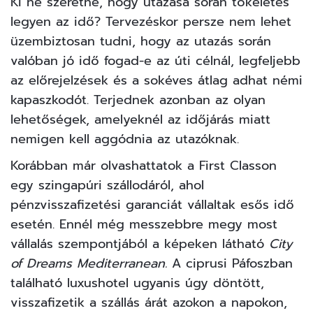
Ki ne szeretné, hogy utazása során tökéletes
legyen az idő? Tervezéskor persze nem lehet
üzembiztosan tudni, hogy az utazás során
valóban jó idő fogad-e az úti célnál, legfeljebb
az előrejelzések és a sokéves átlag adhat némi
kapaszkodót. Terjednek azonban az olyan
lehetőségek, amelyeknél az időjárás miatt
nemigen kell aggódnia az utazóknak.
Korábban már olvashattatok a First Classon
egy szingapúri szállodáról, ahol
pénzvisszafizetési garanciát vállaltak
esős idő
esetén. Ennél még messzebbre megy most
vállalás szempontjából a képeken látható
City
of Dreams Mediterranean.
A ciprusi Páfoszban
található luxushotel ugyanis
úgy döntött
,
visszafizetik a szállás árát azokon a napokon,