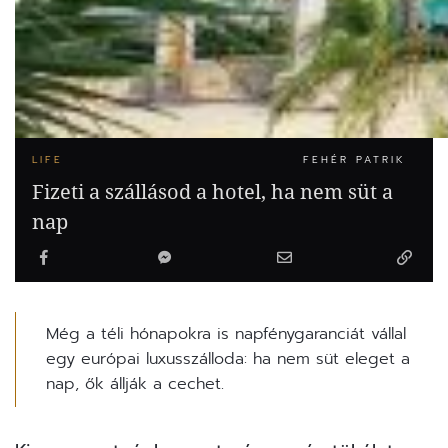
LIFE
FEHÉR PATRIK
Fizeti a szállásod a hotel, ha nem süt a
nap
Még a téli hónapokra is napfénygaranciát vállal
egy európai luxusszálloda: ha nem süt eleget a
nap, ők állják a cechet.