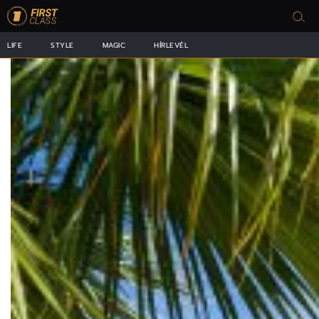
LIFE
STYLE
MAGIC
HÍRLEVÉL