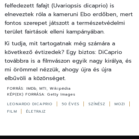
felfedezett fafajt (Uvariopsis dicaprio) is
elneveztek róla a kameruni Ebo erdőben, mert
fontos szerepet játszott a természetvédelmi
terület fairtások elleni kampányában.
Ki tudja, mit tartogatnak még számára a
következő évtizedek? Egy biztos: DiCaprio
továbbra is a filmvászon egyik nagy királya, és
mi örömmel nézzük, ahogy újra és újra
elbűvöli a közönséget.
FORRÁS:
IMDb, MTI, Wikipédia
KÉP(EK) FORRÁSA:
Getty Images
LEONARDO DICAPRIO
50 ÉVES
SZÍNÉSZ
MOZI
FILM
ÉLETRAJZ