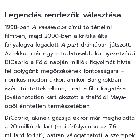
Legendás rendezők választása
1998-ban
A vasálarcos
című történelmi
filmben, majd 2000-ben a kritika által
fanyalogva fogadott
A part
drámában játszott.
Az ekkor már egyre tudatosabb környezetvédő
DiCaprio a Föld napján milliók figyelmét hívta
fel bolygónk megőrzésének fontosságára –
ironikus módon akkor, amikor Bangkokban
azért tüntettek ellene, mert a film forgatása
jóvátehetetlen kárt okozott a thaiföldi Maya-
öböl érintetlen természetében.
DiCaprio, akinek gázsija ekkor már meghaladta
a 20 millió dollárt (mai árfolyamon ez 7,6
milliárd forint), bátran válogathatott a szerepek