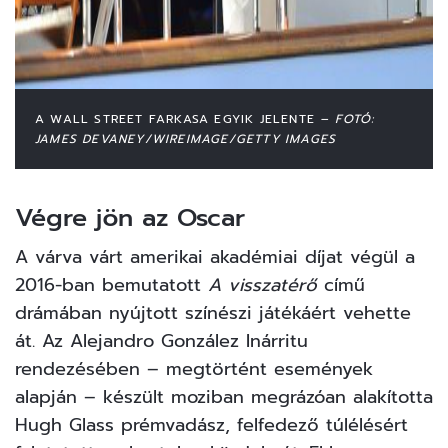
A WALL STREET FARKASA EGYIK JELENTE
– FOTÓ:
JAMES DEVANEY/WIREIMAGE/GETTY IMAGES
Végre jön az Oscar
A várva várt amerikai akadémiai díjat végül a
2016-ban bemutatott
A visszatérő
című
drámában nyújtott színészi játékáért vehette
át. Az Alejandro González Inárritu
rendezésében – megtörtént események
alapján – készült moziban megrázóan alakította
Hugh Glass prémvadász, felfedező túlélésért