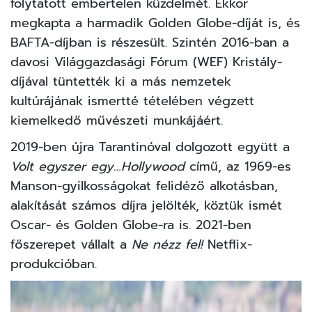
folytatott embertelen küzdelmét. Ekkor
megkapta a harmadik Golden Globe-díját is, és
BAFTA-díjban is részesült. Szintén 2016-ban a
davosi Világgazdasági Fórum (WEF) Kristály-
díjával tüntették ki a más nemzetek
kultúrájának ismertté tételében végzett
kiemelkedő művészeti munkájáért.
2019-ben újra Tarantinóval dolgozott együtt a
Volt egyszer egy…Hollywood
című, az 1969-es
Manson-gyilkosságokat felidéző alkotásban,
alakítását számos díjra jelölték, köztük ismét
Oscar- és Golden Globe-ra is. 2021-ben
főszerepet vállalt a
Ne nézz fel!
Netflix-
produkcióban.