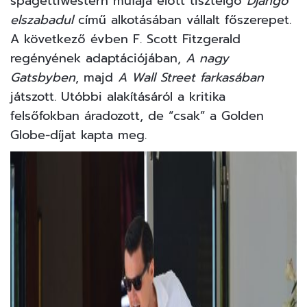
spagettiwestern műfaja előtt tisztelgő
Django
elszabadul
című alkotásában vállalt főszerepet.
A következő évben F. Scott Fitzgerald
regényének adaptációjában,
A nagy
Gatsbyben
, majd
A Wall Street farkasában
játszott. Utóbbi alakításáról a kritika
felsőfokban áradozott, de “csak” a Golden
Globe-díjat kapta meg.