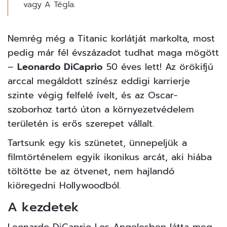
vagy A Tégla.
Nemrég még a Titanic korlátját markolta, most
pedig már fél évszázadot tudhat maga mögött
–
Leonardo DiCaprio
50 éves lett! Az örökifjú
arccal megáldott színész eddigi karrierje
szinte végig felfelé ívelt, és az Oscar-
szoborhoz tartó úton a környezetvédelem
területén is erős szerepet vállalt.
Tartsunk egy kis szünetet, ünnepeljük a
filmtörténelem egyik ikonikus arcát, aki hiába
töltötte be az ötvenet, nem hajlandó
kiöregedni Hollywoodból.
A kezdetek
Leonardo DiCaprio Los Angelesben látta meg