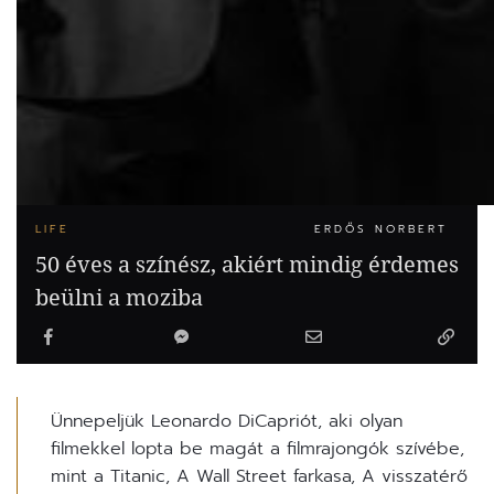
LIFE
ERDŐS NORBERT
50 éves a színész, akiért mindig érdemes
beülni a moziba
Ünnepeljük Leonardo DiCapriót, aki olyan
filmekkel lopta be magát a filmrajongók szívébe,
mint a Titanic, A Wall Street farkasa, A visszatérő