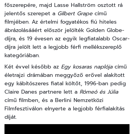
főszerepére, majd Lasse Hallström osztott rá
jelentős szerepet a
Gilbert Grape
című
filmjében. Az értelmi fogyatékos fiú hiteles
ábrázolásááért először jelölték Golden Globe-
díjra, és 19 évesen az egyik legfiatalabb Oscar-
díjra jelölt lett a legjobb férfi mellékszereplő
kategóriában.
Két évvel később az
Egy kosaras naplója
című
életrajzi drámában meggyőző erővel alakított
egy kábítószeres fiatal költőt, 1996-ban pedig
Claire Danes partnere lett a
Rómeó és Júlia
című filmben, és a Berlini Nemzetközi
Filmfesztiválon elnyerte a legjobb férfialakítás
díját.