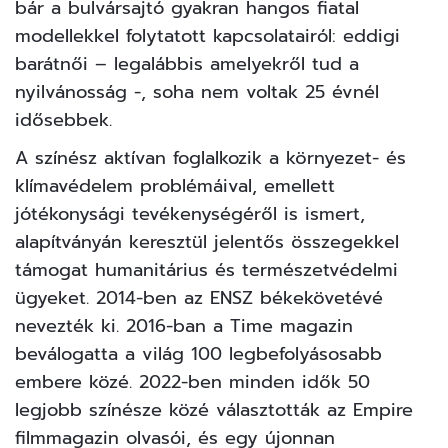
bár a bulvársajtó gyakran hangos fiatal
modellekkel folytatott kapcsolatairól: eddigi
barátnői – legalábbis amelyekről tud a
nyilvánosság -, soha nem voltak 25 évnél
idősebbek.
A színész aktívan foglalkozik a környezet- és
klímavédelem problémáival, emellett
jótékonysági tevékenységéről is ismert,
alapítványán keresztül jelentős összegekkel
támogat humanitárius és természetvédelmi
ügyeket. 2014-ben az ENSZ békekövetévé
nevezték ki. 2016-ban a Time magazin
beválogatta a világ 100 legbefolyásosabb
embere közé. 2022-ben minden idők 50
legjobb színésze közé választották az Empire
filmmagazin olvasói, és egy újonnan