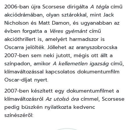
2006-ban újra Scorsese dirigálta
A tégla
című
akciódrámában, olyan sztárokkal, mint Jack
Nicholson és Matt Damon, és ugyanabban az
évben forgatta a
Véres gyémánt
című
akcióthrillert is, amelyért harmadszor is
Oscarra jelölték. Jóllehet az aranyszobrocska
2007-ben sem neki jutott, mégis ott állt a
színpadon, amikor
A kellemetlen igazság
című,
klímaváltozással kapcsolatos dokumentumfilm
Oscar-díjat nyert.
2007-ben készített egy dokumentumfilmet a
klímaváltozásról
Az utolsó óra
címmel, Scorsese
pedig büszkén nyilatkozta kedvenc
színészéről: