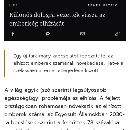
LIFE
FEHÉR PATRIK
Különös dologra vezették vissza az
emberiség elhízását
Egy új tanulmány kapcsolatot fedezett fel az
elhízott emberek számának növekedése, illetve a
szélessávú internet elterjedése között.
A világ egyik (szó szerint) legsúlyosabb
egészségügyi problémája az elhízás. A fejlett
országokban rohamosan növekszik az elhízott
emberek száma: az Egyesült Államokban 2030-
ra becslések szerint a felnőttek 78 százaléka