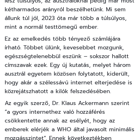
lesz túlsúlyos, az ausztráloknál pedig már most
kétharmados arányról beszélhetünk. Mi sem
állunk túl jól, 2023 óta már több a túlsúlyos,
mint a normál testtömegű ember.
Ez az emelkedés több tényező számlájára
írható. Többet ülünk, kevesebbet mozgunk,
egészségtelenebbül eszünk – sokszor hallott
címszavak ezek. Egy új kutatás, melyet három
ausztrál egyetem közösen folytatott, kiderült,
hogy akár a szélessávú internet elterjedése is
közrejátszhatott a kilók felszedésében.
Az egyik szerző, Dr. Klaus Ackermann
szerint
“a gyors internethez való hozzáférés
csökkentette annak az esélyét, hogy az
emberek elérjék a WHO által javasolt minimális
mozgásszintet”. Ennek következtékben