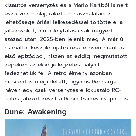
kisautós versenyzés és a Mario Kartból ismert
eszközök – olaj, rakéta – használatának
lehetősége óriási lelkesedéssel töltötte el a
játékosokat, ám a folytatás csak negyed
század után, 2025-ben jelenik meg. A már új
csapattal készülő újabb rész erősen merít az
első epizódból, hiszen az eddig megmutatott
képeken az előd jellegzetes pályáit
fedezhetjük fel. A retró élmény azonban
másokat is megihletett, ugyanis Recharge
néven egy csak versenyzésre fókuszáló RC-
autós játékot készít a Room Games csapata is.
Dune: Awakening