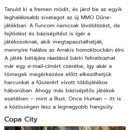
Tanuld ki a fremen módit, és járd be az egyik
leghalálosabb sivatagot az új MMO Dűne-
játékban. A Funcom nemcsak lövöldözést, de
fejlődést és bázisépítést is ígér a
játékosoknak, akik megtapasztalhatják,
mennyire halálos az Arrakis homokbuckáin élni.
A játék bétájára ráadásul bárki feliratkozhat
már egy e-mail-címért cserébe, így akár a
tömegek megérkezése előtt elkezdhetjük
harcunkat a fűszerért vívott többjátékos
háborúban. Ahogy más bázisépítős játékok
esetében – mint a Rust, Once Human – itt is
a közösségen lesz a legnagyobb hangsúly.
Copa City