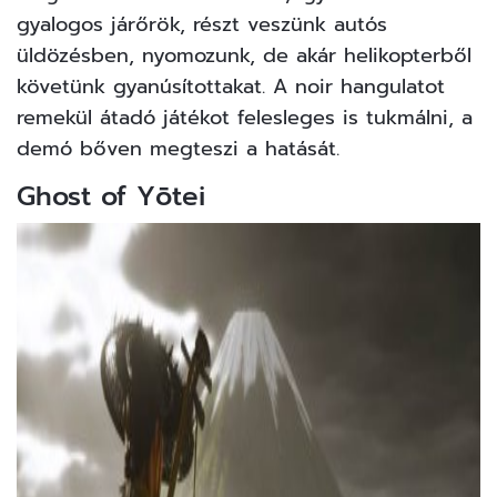
gyalogos járőrök, részt veszünk autós
üldözésben, nyomozunk, de akár helikopterből
követünk gyanúsítottakat. A noir hangulatot
remekül átadó játékot felesleges is tukmálni, a
demó bőven megteszi a hatását.
Ghost of Yōtei