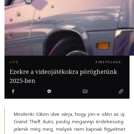
LIFE
FIRSTCLASS
Ezekre a videojátékokra pöröghetünk
2025-ben
Mindenki tűkön ülve várja, hogy jön-e idén az új
Grand Theft Auto, pedig megannyi érdekesség
jelenik még meg, melyek nem kapnak figyelmet.