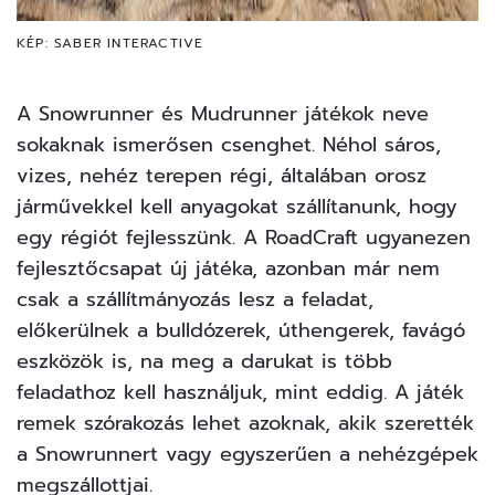
KÉP: SABER INTERACTIVE
A Snowrunner és Mudrunner játékok neve
sokaknak ismerősen csenghet. Néhol sáros,
vizes, nehéz terepen régi, általában orosz
járművekkel kell anyagokat szállítanunk, hogy
egy régiót fejlesszünk. A RoadCraft ugyanezen
fejlesztőcsapat új játéka, azonban már nem
csak a szállítmányozás lesz a feladat,
előkerülnek a bulldózerek, úthengerek, favágó
eszközök is, na meg a darukat is több
feladathoz kell használjuk, mint eddig. A játék
remek szórakozás lehet azoknak, akik szerették
a Snowrunnert vagy egyszerűen a nehézgépek
megszállottjai.