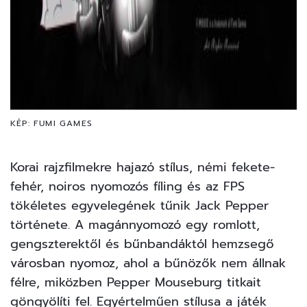
KÉP: FUMI GAMES
Korai rajzfilmekre hajazó stílus, némi fekete-
fehér, noiros nyomozós fíling és az FPS
tökéletes egyvelegének tűnik Jack Pepper
története. A magánnyomozó egy romlott,
gengszterektől és bűnbandáktól hemzsegő
városban nyomoz, ahol a bűnözők nem állnak
félre, miközben Pepper Mouseburg titkait
göngyölíti fel. Egyértelműen stílusa a játék