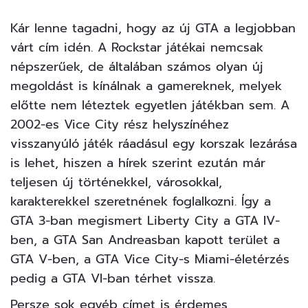
Kár lenne tagadni, hogy az új GTA a legjobban
várt cím idén. A Rockstar játékai nemcsak
népszerűek, de általában számos olyan új
megoldást is kínálnak a gamereknek, melyek
előtte nem léteztek egyetlen játékban sem. A
2002-es Vice City rész helyszínéhez
visszanyúló játék ráadásul egy korszak lezárása
is lehet, hiszen a hírek szerint ezután már
teljesen új történekkel, városokkal,
karakterekkel szeretnének foglalkozni. Így a
GTA 3-ban megismert Liberty City a GTA IV-
ben, a GTA San Andreasban kapott terület a
GTA V-ben, a GTA Vice City-s Miami-életérzés
pedig a GTA VI-ban térhet vissza.
Persze sok egyéb címet is érdemes