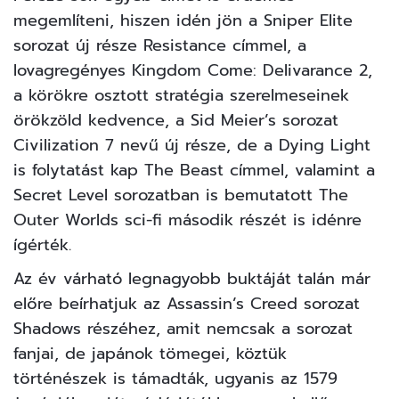
megemlíteni, hiszen idén jön a Sniper Elite
sorozat új része Resistance címmel, a
lovagregényes Kingdom Come: Delivarance 2,
a körökre osztott stratégia szerelmeseinek
örökzöld kedvence, a Sid Meier’s sorozat
Civilization 7 nevű új része, de a Dying Light
is folytatást kap The Beast címmel, valamint a
Secret Level sorozatban is bemutatott The
Outer Worlds sci-fi második részét is idénre
ígérték.
Az év várható legnagyobb buktáját talán már
előre beírhatjuk az Assassin’s Creed sorozat
Shadows részéhez, amit nemcsak a sorozat
fanjai, de japánok tömegei, köztük
történészek is támadták, ugyanis az 1579