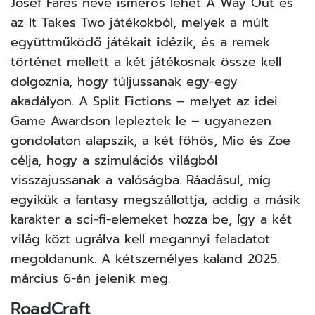
Josef Fares neve ismerős lehet A Way Out és
az It Takes Two játékokból, melyek a múlt
együttműködő játékait idézik, és a remek
történet mellett a két játékosnak össze kell
dolgoznia, hogy túljussanak egy-egy
akadályon. A Split Fictions – melyet az idei
Game Awardson lepleztek le – ugyanezen
gondolaton alapszik, a két főhős, Mio és Zoe
célja, hogy a szimulációs világból
visszajussanak a valóságba. Ráadásul, míg
egyikük a fantasy megszállottja, addig a másik
karakter a sci-fi-elemeket hozza be, így a két
világ közt ugrálva kell megannyi feladatot
megoldanunk. A kétszemélyes kaland 2025.
március 6-án jelenik meg.
RoadCraft