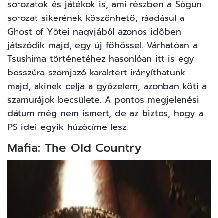
sorozatok és játékok is, ami részben a Sógun
sorozat sikerének köszönhető, ráadásul a
Ghost of Yōtei nagyjából azonos időben
játszódik majd, egy új főhőssel. Várhatóan a
Tsushima történetéhez hasonlóan itt is egy
bosszúra szomjazó karaktert irányíthatunk
majd, akinek célja a győzelem, azonban köti a
szamurájok becsülete. A pontos megjelenési
dátum még nem ismert, de az biztos, hogy a
PS idei egyik húzócíme lesz.
Mafia: The Old Country