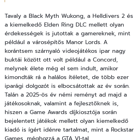
Tavaly a Black Myth Wukong, a Helldivers 2 és
a kiemelkedő Elden Ring DLC mellett olyan
érdekességek is jutottak a gamereknek, mint
például a városépítős Manor Lords. A
korántsem szárnyaló
videojátékos
ipar nagy
buktái között ott volt például a Concord,
melynek élete még el sem indult, amikor
kimondták rá a halálos ítéletet, de több ezer
iparági dolgozót is elbocsátottak az év során.
Talán a 2025-ös év némi reményt ad majd a
játékosoknak, valamint a fejlesztőknek is,
hiszen a Game Awards díjkiosztója során
bejelentett
játékok mellett olyan kiemelkedő
kiadó is ígért idénre tartalmat, mint a Rockstar
Games, méghozzá a GTA VI-tal.