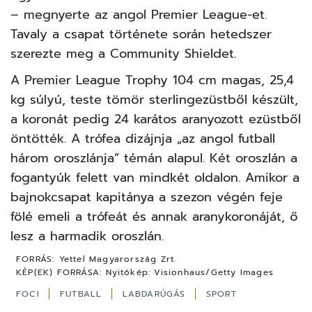
– megnyerte az angol Premier League-et.
Tavaly a csapat története során hetedszer
szerezte meg a Community Shieldet.
A Premier League Trophy 104 cm magas, 25,4
kg súlyú, teste tömör sterlingezüstből készült,
a koronát pedig 24 karátos aranyozott ezüstből
öntötték. A trófea dizájnja „az angol futball
három oroszlánja” témán alapul. Két oroszlán a
fogantyúk felett van mindkét oldalon. Amikor a
bajnokcsapat kapitánya a szezon végén feje
fölé emeli a trófeát és annak aranykoronáját, ő
lesz a harmadik oroszlán.
FORRÁS:
Yettel Magyarország Zrt.
KÉP(EK) FORRÁSA:
Nyitókép: Visionhaus/Getty Images
FOCI
FUTBALL
LABDARÚGÁS
SPORT