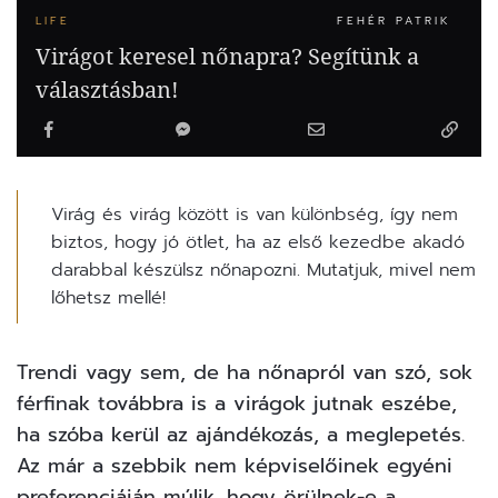
LIFE
FEHÉR PATRIK
Virágot keresel nőnapra? Segítünk a
választásban!
Virág és virág között is van különbség, így nem
biztos, hogy jó ötlet, ha az első kezedbe akadó
darabbal készülsz nőnapozni. Mutatjuk, mivel nem
lőhetsz mellé!
Trendi vagy sem, de ha nőnapról van szó, sok
férfinak továbbra is a
virágok
jutnak eszébe,
ha szóba kerül az ajándékozás, a meglepetés.
Az már a szebbik nem képviselőinek egyéni
preferenciáján múlik, hogy örülnek-e a