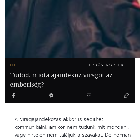
LIFE
ERDŐS NORBERT
Tudod, mióta ajándékoz virágot az
emberiség?
A virágajándékozás akkor is segíthet
kommunikálni, amikor nem tudunk mit mondani,
vagy hirtelen nem találjuk a szavakat. De honnan