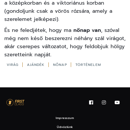
a középkorban és a viktoriánus korban
(gondoljunk csak a vörös rózsára, amely a
szerelemet jelképezi).
És ne feledjétek, hogy ma
nőnap van
, szóval
még nem késő beszerezni néhány szál virágot,
akár cserepes változatot, hogy feldobjuk hölgy
szeretteink napját.
VIRÁG
AJÁNDÉK
NŐNAP
TÖRTÉNELEM
Impresszum
Üdvözlünk