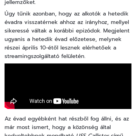
jellemzőket.
Úgy tűnik azonban, hogy az alkotók a hetedik
évadra visszatérnek ahhoz az irányhoz, mellyel
sikeressé váltak a korábbi epizódok. Megjelent
ugyanis a hetedik évad előzetese, melynek
részei április 10-étől lesznek elérhetőek a
streamingszolgáltató felületén.
Az évad egyébként hat részből fog állni, és az
már most ismert, hogy a közönség által
kedveltebbnek mondható
USS Callister
című