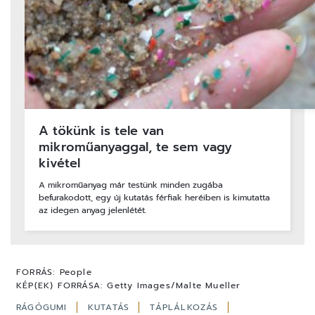
A tökünk is tele van
mikroműanyaggal, te sem vagy
kivétel
A mikroműanyag már testünk minden zugába
befurakodott, egy új kutatás férfiak heréiben is kimutatta
az idegen anyag jelenlétét.
FORRÁS:
People
KÉP(EK) FORRÁSA:
Getty Images/Malte Mueller
RÁGÓGUMI
KUTATÁS
TÁPLÁLKOZÁS