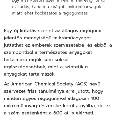
Egy friss kutatás szerint nem a "hét évig" tartó
elakadás, hanem a kirágott mikroműanyagok
miatt lehet kockázatos a rágógumizás.
Egy új kutatás szerint az átlagos
rágógumi
jelentős mennyiségű
mikroműanyagot
juttathat az emberek szervezetébe, és ebből a
szempontból a természetes anyagokat
tartalmazó rágók sem sokkal
egészségesebbek, mint a szintetikus
anyagokat tartalmazók.
Az American Chemical Society (ACS) nevű
szervezet friss
tanulmánya
arra jutott, hogy
minden egyes rágógumival átlagosan 100
mikroműanyag-részecske kerül a nyálba, de ez
a szám esetenként a 600-at is elérheti.