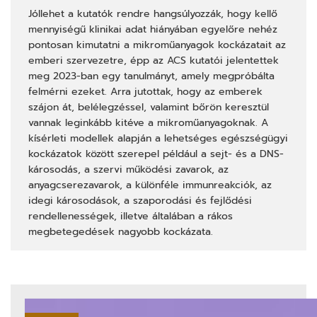
Jóllehet a kutatók rendre hangsúlyozzák, hogy kellő
mennyiségű klinikai adat hiányában egyelőre nehéz
pontosan kimutatni a mikroműanyagok kockázatait az
emberi szervezetre, épp az ACS kutatói jelentettek
meg 2023-ban egy tanulmányt, amely megpróbálta
felmérni ezeket. Arra jutottak, hogy az emberek
szájon át, belélegzéssel, valamint bőrön keresztül
vannak leginkább kitéve a mikroműanyagoknak. A
kísérleti modellek alapján a lehetséges egészségügyi
kockázatok között szerepel például a sejt- és a DNS-
károsodás, a szervi működési zavarok, az
anyagcserezavarok, a különféle immunreakciók, az
idegi károsodások, a szaporodási és fejlődési
rendellenességek, illetve általában a rákos
megbetegedések nagyobb kockázata.