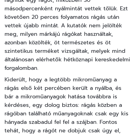
rágniuk egy rágót, miközben 30
másodpercenként nyálmintát vettek tőlük. Ezt
követően 20 perces folyamatos rágás után
vettek újabb mintát. A kutatók nem jelölték
meg, milyen márkájú rágókat használtak,
azonban közölték, öt természetes és öt
szintetikus terméket vizsgáltak, melyek mind
általánosan elérhetők hétköznapi kereskedelmi
forgalomban.
Kiderült, hogy a legtöbb mikroműanyag a
rágás első két percében került a nyálba, és
bár a mikroműanyagok hatása továbbra is
kérdéses, egy dolog biztos: rágás közben a
rágóban található műanyagoknak csak egy kis
hányada szabadul fel fel a szájban. Fontos
tehát, hogy a rágót ne dobjuk csak úgy el,