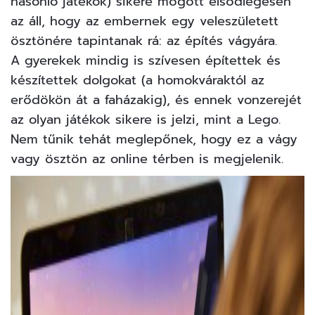
hasonló játékok) sikere mögött elsődlegesen
az áll, hogy az embernek egy veleszületett
ösztönére tapintanak rá: az építés vágyára.
A gyerekek mindig is szívesen építettek és
készítettek dolgokat (a homokváraktól az
erődökön át a faházakig), és ennek vonzerejét
az olyan játékok sikere is jelzi, mint a Lego.
Nem tűnik tehát meglepőnek, hogy ez a vágy
vagy ösztön az online térben is megjelenik.