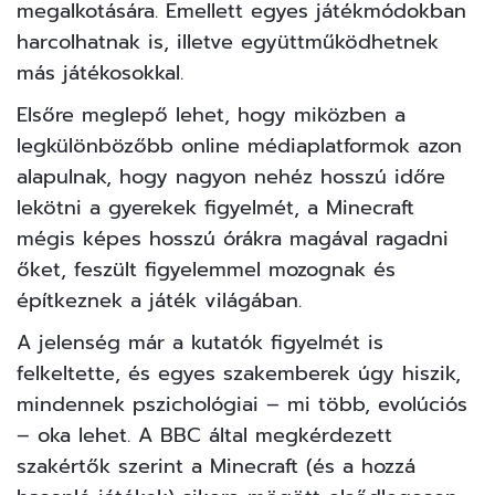
megalkotására. Emellett egyes játékmódokban
harcolhatnak is, illetve együttműködhetnek
más játékosokkal.
Elsőre meglepő lehet, hogy miközben a
legkülönbözőbb online médiaplatformok azon
alapulnak, hogy nagyon nehéz hosszú időre
lekötni a gyerekek figyelmét, a Minecraft
mégis képes hosszú órákra magával ragadni
őket, feszült figyelemmel mozognak és
építkeznek a játék világában.
A jelenség már a kutatók figyelmét is
felkeltette, és egyes szakemberek úgy hiszik,
mindennek pszichológiai – mi több, evolúciós
– oka lehet.
A BBC
által megkérdezett
szakértők szerint a Minecraft (és a hozzá