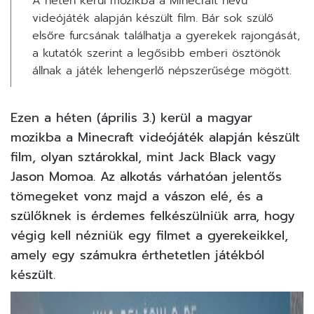
A héten kerül mozikba a Minecraft nevű
videójáték alapján készült film. Bár sok szülő
elsőre furcsának találhatja a gyerekek rajongását,
a kutatók szerint a legősibb emberi ösztönök
állnak a játék lehengerlő népszerűsége mögött.
Ezen a héten (április 3.) kerül a magyar
mozikba a Minecraft
videójáték
alapján készült
film, olyan sztárokkal, mint Jack Black vagy
Jason Momoa. Az alkotás várhatóan jelentős
tömegeket vonz majd a vászon elé, és a
szülőknek is érdemes felkészülniük arra, hogy
végig kell nézniük egy filmet a gyerekeikkel,
amely egy számukra érthetetlen játékból
készült.