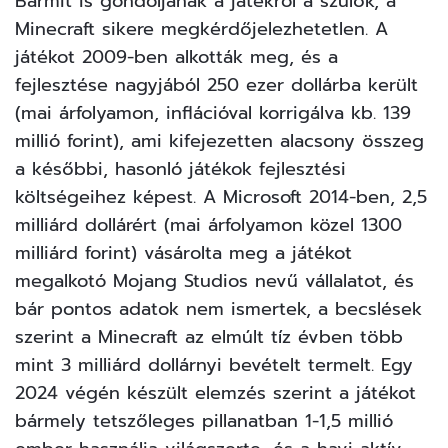
Bármit is gondoljanak a játékról a szülők, a
Minecraft sikere megkérdőjelezhetetlen. A
játékot 2009-ben alkották meg, és a
fejlesztése nagyjából 250 ezer dollárba került
(mai árfolyamon, inflációval korrigálva kb. 139
millió forint), ami kifejezetten alacsony összeg
a későbbi, hasonló játékok fejlesztési
költségeihez képest. A Microsoft 2014-ben, 2,5
milliárd dollárért (mai árfolyamon közel 1300
milliárd forint) vásárolta meg a játékot
megalkotó Mojang Studios nevű vállalatot, és
bár pontos adatok nem ismertek, a becslések
szerint a Minecraft az elmúlt tíz évben több
mint 3 milliárd dollárnyi bevételt termelt. Egy
2024 végén készült elemzés szerint a játékot
bármely tetszőleges pillanatban 1-1,5 millió