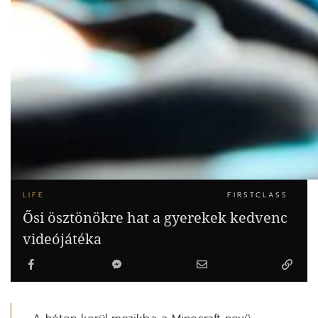
LIFE
FIRSTCLASS
Ősi ösztönökre hat a gyerekek kedvenc
videójátéka