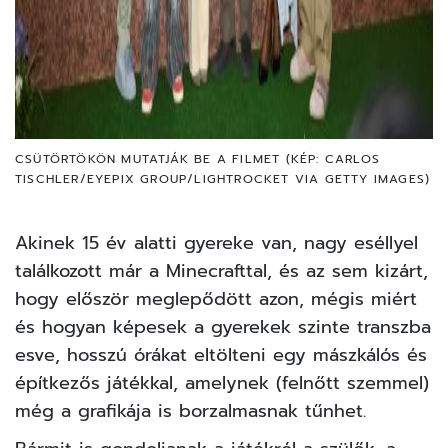
CSÜTÖRTÖKÖN MUTATJÁK BE A FILMET (KÉP: CARLOS
TISCHLER/EYEPIX GROUP/LIGHTROCKET VIA GETTY IMAGES)
Akinek 15 év alatti gyereke van, nagy eséllyel
találkozott már a Minecrafttal, és az sem kizárt,
hogy először meglepődött azon, mégis miért
és hogyan képesek a gyerekek szinte transzba
esve, hosszú órákat eltölteni egy mászkálós és
építkezős játékkal, amelynek (felnőtt szemmel)
még a grafikája is borzalmasnak tűnhet.