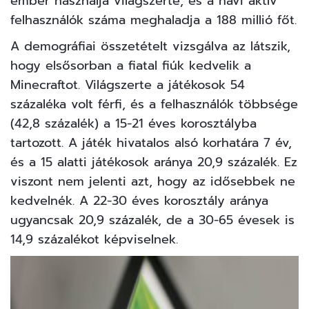
ember használja világszerte, és a havi aktív
felhasználók száma meghaladja a 188 millió főt.
A demográfiai összetételt vizsgálva az látszik,
hogy elsősorban a fiatal fiúk kedvelik a
Minecraftot. Világszerte a játékosok 54
százaléka volt férfi, és a felhasználók többsége
(42,8 százalék) a 15-21 éves korosztályba
tartozott. A játék hivatalos alsó korhatára 7 év,
és a 15 alatti játékosok aránya 20,9 százalék. Ez
viszont nem jelenti azt, hogy az idősebbek ne
kedvelnék. A 22-30 éves korosztály aránya
ugyancsak 20,9 százalék, de a 30-65 évesek is
14,9 százalékot képviselnek.