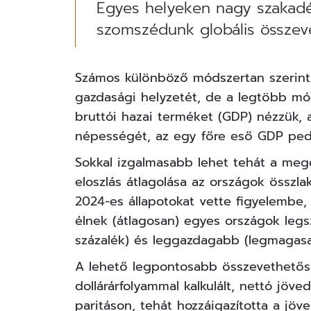
Egyes helyeken nagy szakadé
szomszédunk globális összevet
Számos különböző módszertan szerint 
gazdasági helyzetét, de a legtöbb mó
bruttói hazai terméket (GDP) nézzük,
népességét, az egy főre eső GDP pedig
Sokkal izgalmasabb lehet tehát a megé
eloszlás átlagolása az országok össz
2024-es állapotokat vette figyelembe,
élnek (átlagosan) egyes országok leg
százalék) és
leggazdagabb
(legmagasab
A lehető legpontosabb összevethetős
dollárárfolyammal kalkulált, nettó jöve
paritáson, tehát hozzáigazította a jö