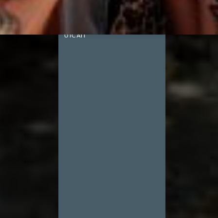
HŰSÍTŐ FOLYÓVÁ
VÁLTOZTATJÁK EGY KISVÁROS
UTCÁIT