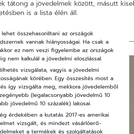
k tátong a jövedelmek között, másutt kise
ésben is a lista élén áll.
lehet összehasonlítani az országok
dszernek vannak hiányosságai. Ha csak a
 akkor ez nem veszi figyelembe az országok
 nem kalkulál a jövedelmi eloszlással.
lhetés vizsgálata, vagyis a jövedelmi
lakosságának körében. Egy
összesítés
most a
 és így vizsgálta meg, mekkora jövedelemből
szegényebb (legalacsonyabb jövedelmű 10
b jövedelmű 10 százalék) lakosai.
ég érdekében a kutatás 2017-es amerikai
delmet vizsgált, és mindezt vásárlóerő-
vedelmeket a termékek és szolgáltatások