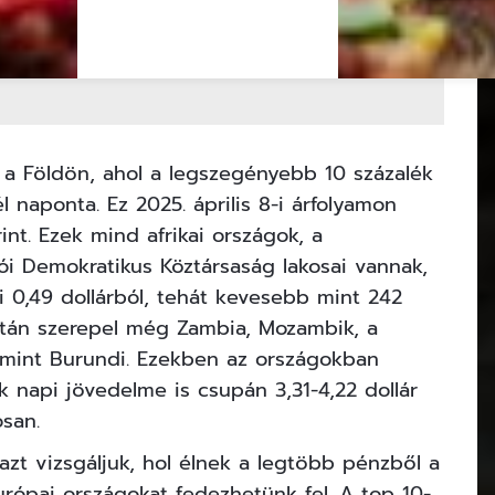
 a Földön, ahol a legszegényebb 10 százalék
 naponta. Ez 2025. április 8-i árfolyamon
rint. Ezek mind afrikai országok, a
i Demokratikus Köztársaság lakosai vannak,
 0,49 dollárból, tehát kevesebb mint 242
 listán szerepel még Zambia, Mozambik, a
lamint Burundi. Ezekben az országokban
 napi jövedelme is csupán 3,31-4,22 dollár
osan.
azt vizsgáljuk, hol élnek a legtöbb
pénz
ből a
ópai országokat fedezhetünk fel. A top 10-