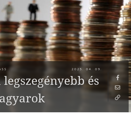
ASS
2025. 04. 09.
a legszegényebb és
agyarok