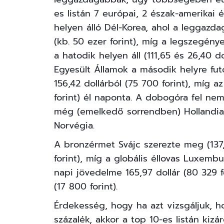
es listán 7 európai, 2 észak-amerikai é
helyen álló Dél-Korea, ahol a leggazda
(kb. 50 ezer forint), míg a legszegénye
a hatodik helyen áll (111,65 és 26,40 do
Egyesült Államok a második helyre fut
156,42 dollárból (75 700 forint), míg az
forint) él naponta. A dobogóra fel nem
még (emelkedő sorrendben) Hollandia,
Norvégia.
A bronzérmet Svájc szerezte meg (137,6
forint), míg a globális éllovas Luxem
napi jövedelme 165,97 dollár (80 329 
(17 800 forint).
Érdekesség, hogy ha azt vizsgáljuk, 
százalék, akkor a top 10-es listán kiz