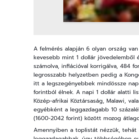
A felmérés alapján 6 olyan ország van
kevesebb mint 1 dollár jövedelemből él
számolva, inflációval korrigálva, 484 fo
legrosszabb helyzetben pedig a Kongó
itt a legszegényebbek mindössze napi
forintból élnek. A napi 1 dollár alatti
Közép-afrikai Köztársaság, Malawi, va
egyébként a leggazdagabb 10 százalék
(1600-2042 forint) között mozog átlag
Amennyiben a toplistát nézzük, tehát 
leggazdagabbak, úgy többségében eur