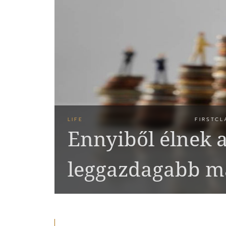
LIFE
FIRSTCL
Ennyiből élnek 
leggazdagabb m