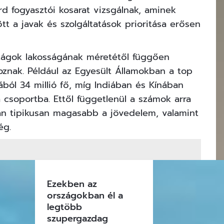
rd fogyasztói kosarat vizsgálnak, aminek
t a javak és szolgáltatások prioritása erősen
zágok lakosságának méretétől függően
oznak. Például az Egyesült Államokban a top
ból 34 millió fő, míg Indiában és Kínában
 csoportba. Ettől függetlenül a számok arra
an tipikusan magasabb a jövedelem, valamint
ég.
Ezekben az
országokban él a
legtöbb
szupergazdag