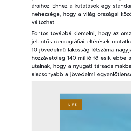
áraihoz. Ehhez a kutatások egy standa
nehézsége, hogy a világ országai közöt
változhat.
Fontos továbbá kiemelni, hogy az ors
jelentős demográfiai eltérések mutatk
10 jövedelmű lakosság létszáma nagyjá
hozzávetőleg 140 millió fő esik ebbe a
utalnak, hogy a nyugati társadalmakb
alacsonyabb a jövedelmi egyenlőtlens
LIFE