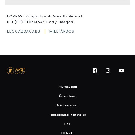
FORRÁS:
Knight Frank Wealth Report
KÉP(EK) FORRÁSA:
Getty Images
LEGGAZDAGABB
MILLIÁRDOS
Impresszum
Üdvözlünk
Médiaajánlat
Felhasználási feltételek
EAT
Hírlevél