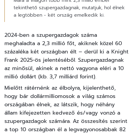
Mára a világon több mint 2,3 millió ember
tekinthető szupergazdagnak, mutatjuk, hol élnek
a legtöbben - két ország emelkedik ki.
2024-ben a szupergazdagok száma
meghaladta a 2,3 millió főt, akiknek közel 60
százaléka két országban élt – derül ki a Knight
Frank 2025-ös
jelentéséből
. Szupergazdagnak
az minősül, akinek a nettó vagyona eléri a 10
millió dollárt (kb. 3,7 milliárd forint).
Mielőtt rátérnénk az élbolyra, kijelenthető,
hogy bár dollármilliomosok a világ számos
országában élnek, az látszik, hogy néhány
állam kifejezetten kedvező és/vagy vonzó a
szupergazdagok
számára. Az összesítés szerint
a top 10 országban él a legvagyonosabbak 82