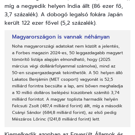
míg a negyedik helyen India állt (86 ezer fő,
3,7 százalék). A dobogó legalsó fokára Japán
került 122 ezer fővel (5,2 százalék).
Magyarországon is vannak néhányan
Noha magyarországi adatokat nem közölt a jelentés,
a Forbes magazin 2024-es, 50 leggazdagabb magyart
tömörítő listája alapján elmondható, hogy (2025.
március végi dollárárfolyammal számolva), mind az
50-en szupergazdagnak tekinthetők. A 50. helyen álló
Lakatos Benjámin (MET csoport) vagyonát is 52,5
milliárd forintra becsülte a lap, ami bőven meghaladja
a 10 millió dolláros belépési küszöbnek számító 3,74
milliárd forintot. A magyar toplista harmadik helyén
Felcsuti Zsolt (487,4 milliárd forint) állt, míg a második
Csányi Sándor (684,8 milliárd forint), az első pedig
Mészáros Lőrinc (1241,8 milliárd forint) lett.
Kiemelkedik azonban az Egyesült Államok és