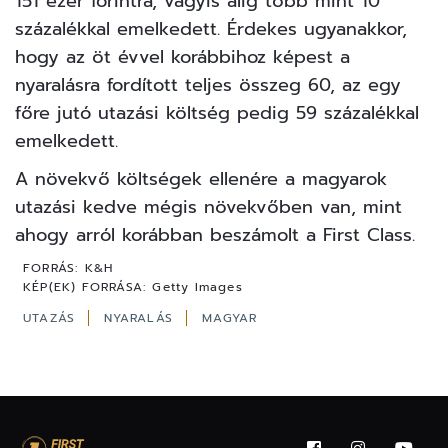
151 ezer forintra, vagyis alig több mint 10
százalékkal emelkedett. Érdekes ugyanakkor,
hogy az öt évvel korábbihoz képest a
nyaralásra fordított teljes összeg 60, az egy
főre jutó utazási költség pedig 59 százalékkal
emelkedett.
A növekvő költségek ellenére a magyarok
utazási kedve mégis növekvőben van, mint
ahogy arról
korábban beszámolt a First Class.
FORRÁS:
K&H
KÉP(EK) FORRÁSA:
Getty Images
UTAZÁS
NYARALÁS
MAGYAR