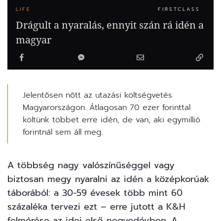
LIFE
FIRSTCLASS
Drágult a nyaralás, ennyit szán rá idén a
magyar
Jelentősen nőtt az utazási költségvetés
Magyarországon. Átlagosan 70 ezer forinttal
költünk többet erre idén, de van, aki egymillió
forintnál sem áll meg.
A többség nagy valószínűséggel vagy
biztosan megy nyaralni az idén a középkorúak
táborából: a 30-59 évesek több mint 60
százaléka tervezi ezt – erre jutott a K&H
felmérése az idei első negyedévben. A