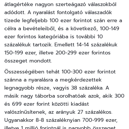
átlagértéke nagyon szerteágazó válaszokból
adódott. A nyaralást fontolgató válaszadók
tizede legfeljebb 100 ezer forintot szán erre a
célra a bevételeiből, és a következő, 100-149
ezer forintos kategóriába is további 10
százalékuk tartozik. Emellett 14-14 százalékuk
150-199 ezer, illetve 200-299 ezer forintos
összeget mondott.
Összességében tehát 100-300 ezer forintot
szánna a nyaralásra a megkérdezettek
legnagyobb része, vagyis 38 százaléka. A
másik nagy táborba sorolhatóak azok, akik 300
és 699 ezer forint közötti kiadást
valószínűsítenek, az arányuk 27 százalékos.
Ugyanakkor 8-8 százaléknyian 700-999 ezer,
illetve 1 millió forintnál is nagyobb összeget