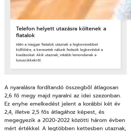
Telefon helyett utazásra költenek a
fiatalok
Idén a magyar fiatalok utaznak a legkevesebbet
külföldre, a keresetek nálunk fedezik legkevésbé a
kiadásokat. Akik utaznak, inkább lemondanak a
luxuscikkekről.
A nyaralásra fordítandó összegből átlagosan
2,6 fő megy majd nyaralni az idei szezonban.
Ez enyhe emelkedést jelent a korábbi két év
2,4, illetve 2,5 fős átlagához képest, és
megegyezik a 2020-2022 közötti három évben
mért értékkel. A legtöbben kettesben utaznak,