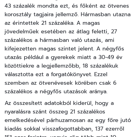
43 százalék mondta ezt, és főként az ötvenes
korosztály tagjaira jellemző. Hármasban utazna
az érintettek 21 százaléka. A magas
jövedelműek esetében az átlag feletti, 27
százalékos a hármasban való utazás, ami
kifejezetten magas szintet jelent. A négyfős
utazás például a gyerekek miatt a 30-49 év
közöttiekre a legjellemzőbb, 18 százalékuk
választotta ezt a forgatókönyvet. Ezzel
szemben az ötvenévesek körében csak 6
százalékos a négyfős utazások aránya.
Az összesített adatokból kiderül, hogy a
nyaralásra szánt összeg 21 százalékos
emelkedésével párhuzamosan az egy főre jutó
kiadás sokkal visszafogottabban, 137 ezerről