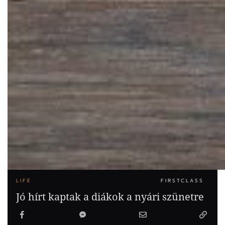
LIFE
FIRSTCLASS
Jó hírt kaptak a diákok a nyári szünetre