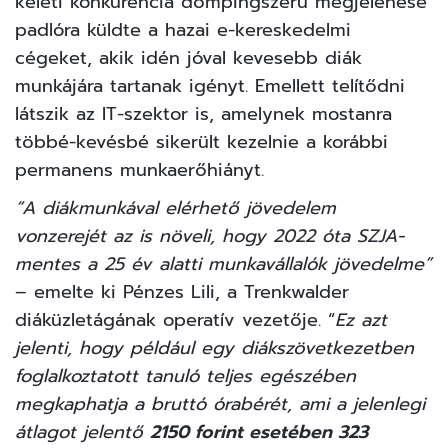
keleti konkurencia dömpingszerű megjelenése
padlóra küldte a hazai e-kereskedelmi
cégeket, akik idén jóval kevesebb diák
munkájára tartanak igényt. Emellett telítődni
látszik az IT-szektor is, amelynek mostanra
többé-kevésbé sikerült kezelnie a korábbi
permanens munkaerőhiányt.
“A diákmunkával elérhető jövedelem
vonzerejét az is növeli, hogy 2022 óta SZJA-
mentes a 25 év alatti munkavállalók jövedelme”
– emelte ki Pénzes Lili, a Trenkwalder
diáküzletágának operatív vezetője. “
Ez azt
jelenti, hogy például egy diákszövetkezetben
foglalkoztatott tanuló teljes egészében
megkaphatja a bruttó órabérét, ami a jelenlegi
átlagot jelentő
2150 forint esetében 323