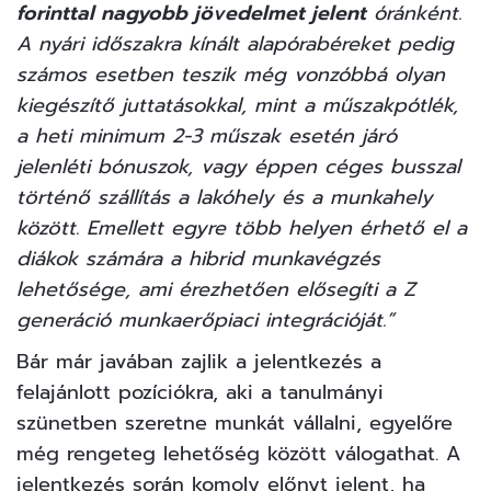
forinttal nagyobb jövedelmet jelent
óránként.
A nyári időszakra kínált alapórabéreket pedig
számos esetben teszik még vonzóbbá olyan
kiegészítő juttatásokkal, mint a műszakpótlék,
a heti minimum 2-3 műszak esetén járó
jelenléti bónuszok, vagy éppen céges busszal
történő szállítás a lakóhely és a munkahely
között. Emellett egyre több helyen érhető el a
diákok számára a hibrid munkavégzés
lehetősége, ami érezhetően elősegíti a Z
generáció munkaerőpiaci integrációját.”
Bár már javában zajlik a jelentkezés a
felajánlott pozíciókra, aki a tanulmányi
szünetben szeretne munkát vállalni, egyelőre
még rengeteg lehetőség között válogathat. A
jelentkezés során komoly előnyt jelent, ha