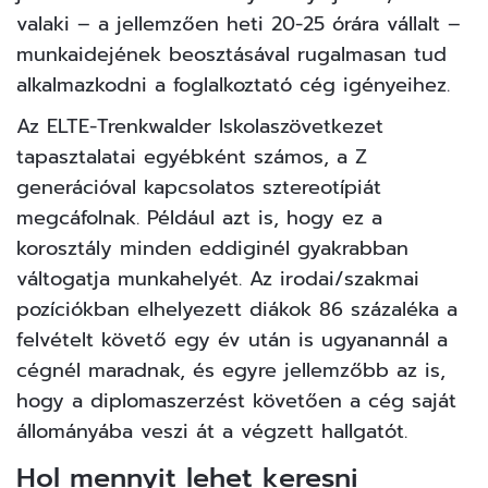
valaki – a jellemzően heti 20-25 órára vállalt –
munkaidejének beosztásával rugalmasan tud
alkalmazkodni a foglalkoztató cég igényeihez.
Az ELTE-Trenkwalder Iskolaszövetkezet
tapasztalatai egyébként számos, a Z
generációval kapcsolatos sztereotípiát
megcáfolnak. Például azt is, hogy ez a
korosztály minden eddiginél gyakrabban
váltogatja munkahelyét. Az irodai/szakmai
pozíciókban elhelyezett diákok 86 százaléka a
felvételt követő egy év után is ugyanannál a
cégnél maradnak, és egyre jellemzőbb az is,
hogy a diplomaszerzést követően a cég saját
állományába veszi át a végzett hallgatót.
Hol mennyit lehet keresni