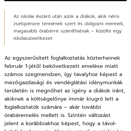
Az iskolai évzáró után azok a diákok, akik némi
zsebpénzre tennének szert és dolgozni mennek,
magasabb órabérre számíthatnak – közölte egy
iskolaszövetkezet.
Az egyszerűsített foglalkoztatás közterheinek
február 1-jétől bekövetkezett emelése miatt
számos szegmensben, így tavalyhoz képest a
mezőgazdasági és vendéglátási idénymunkák
területén is megnőhet az igény a
diákok
iránt,
akiknek a költségelőnye immár kiugró lett a
foglalkoztatók számára – akár további
órabéremelés mellett is. Szintén változást
jelent a korábbiakhoz képest, hogy a távol-