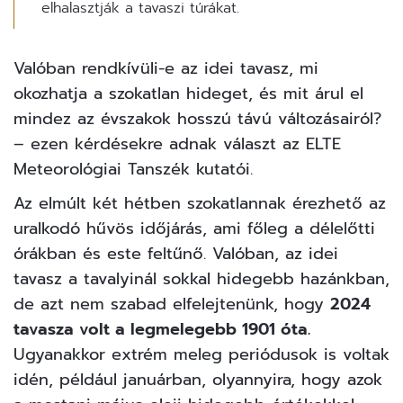
elhalasztják a tavaszi túrákat.
Valóban rendkívüli-e az idei tavasz, mi
okozhatja a szokatlan hideget, és mit árul el
mindez az évszakok hosszú távú változásairól?
– ezen kérdésekre adnak választ az
ELTE
Meteorológiai Tanszék
kutatói.
Az elmúlt két hétben szokatlannak érezhető az
uralkodó hűvös időjárás, ami főleg a délelőtti
órákban és este feltűnő. Valóban, az idei
tavasz a tavalyinál sokkal hidegebb hazánkban,
de azt nem szabad elfelejtenünk, hogy
2024
tavasza volt a legmelegebb 1901 óta.
Ugyanakkor extrém meleg periódusok is voltak
idén, például januárban, olyannyira, hogy azok