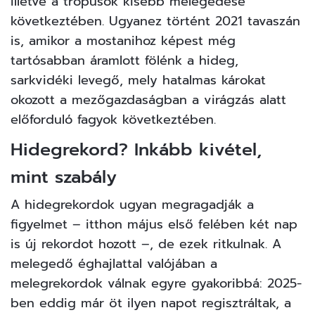
illetve a trópusok kisebb melegedése
következtében. Ugyanez történt 2021 tavaszán
is, amikor a mostanihoz képest még
tartósabban áramlott fölénk a hideg,
sarkvidéki levegő, mely hatalmas károkat
okozott a mezőgazdaságban a virágzás alatt
előforduló fagyok következtében.
Hidegrekord? Inkább kivétel,
mint szabály
A hidegrekordok ugyan megragadják a
figyelmet – itthon május első felében két nap
is új rekordot hozott –, de ezek ritkulnak. A
melegedő éghajlattal valójában a
melegrekordok válnak egyre gyakoribbá: 2025-
ben eddig már öt ilyen napot regisztráltak, a