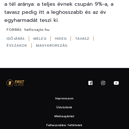
a tél aránya: a teljes évnek csupán 9%-a, a
tavasz pedig itt a leghosszabb és az év
egyharmadát teszi ki.
FORRÁS:
hellosajto.hu
IDŐJÁRÁS
MELEG
HIDEG
TAVASZ
ÉVSZAKOK
MAGYARORSZÁG
Impresszum
Üdvözlünk
Médiaajánlat
Felhasználási feltételek