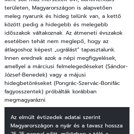
területen, Magyarországon is alapvetően
meleg nyarunk és hideg telünk van, a kettő
között pedig a hidegebb és melegebb
időszakok váltakoznak. Az átmeneti évszakok
esetében tehát nem meglepő, hogy az
átlagoshoz képest „ugrálást” tapasztalunk.
Innen erednek azok a népi megfigyelések,
amellyel a márciusi felmelegedéseket (Sándor-
József-Benedek) vagy a májusi
hidegbetöréseket (Pongrác-Szervác-Bonifác
fagyosszentek) próbálták korábban
megmagyarázni.
Az elmúlt évtizedek adatai szerint
Magyarországon a nyár és a tavasz hossza
25-25 nappal nőtt, miközben a télé a