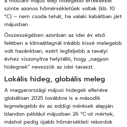
a mostani május eleji hidegebb értékekkel
szinte azonos hőmérsékletűek voltak (kb. 10
°C) – nem csoda tehát, ha valaki kabátban járt
májusban.
Összességében azonban az idei év első
felében a klímaátlagnál inkább kissé melegebb
volt hazánkban, ezért legfeljebb a tavalyi
évhez viszonyítva helytálló, hogy „nagyon
hidegnek” nevezzük az idei tavaszt.
Lokális hideg, globális meleg
A magyarországi májusi hidegek ellenére
globálisan 2025 továbbra is a második
legmelegebb év az eddigi mérések alapján.
Izlandon például májusban 26 °C-ot mértek,
máshol pedig újabb hőmérsékleti rekordok