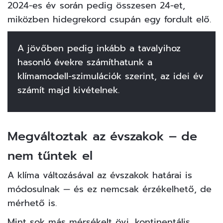
2024-es év során pedig összesen 24-et,
miközben hidegrekord csupán egy fordult elő.
A jövőben pedig inkább a tavalyihoz
hasonló évekre számíthatunk a
klímamodell-szimulációk szerint, az idei év
számít majd kivételnek.
Megváltoztak az évszakok – de
nem tűntek el
A klíma változásával az évszakok határai is
módosulnak — és ez nemcsak érzékelhető, de
mérhető is.
Mint sok más mérsékelt övi, kontinentális