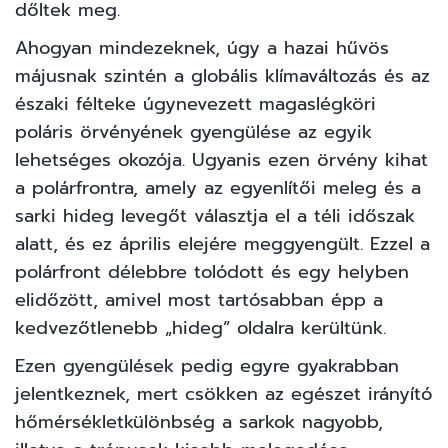
dőltek meg.
Ahogyan mindezeknek, úgy a hazai hűvös
májusnak szintén a globális klímaváltozás és az
északi félteke úgynevezett magaslégköri
poláris örvényének gyengülése az egyik
lehetséges okozója. Ugyanis ezen örvény kihat
a polárfrontra, amely az egyenlítői meleg és a
sarki hideg levegőt választja el a téli időszak
alatt, és ez április elejére meggyengült. Ezzel a
polárfront délebbre tolódott és egy helyben
elidőzött, amivel most tartósabban épp a
kedvezőtlenebb „hideg” oldalra kerültünk.
Ezen gyengülések pedig egyre gyakrabban
jelentkeznek, mert csökken az egészet irányító
hőmérsékletkülönbség a sarkok nagyobb,