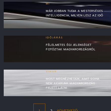
MI
MÁR JOBBAN TUDJA A MESTERSÉGES
INTELLIGENCIA, MILYEN LESZ AZ IDŐ
IDŐJÁRÁS
FÉLELMETES ÉGI JELENSÉGET
FOTÓZTAK MAGYARORSZÁGRÓL
VIHAR
MOST MEGNÉZHETJÜK, AMIT SOHA
NEM AKARUNK MAGYARORSZÁG
FELETT LÁTNI
1
2
KÖVETKEZŐ