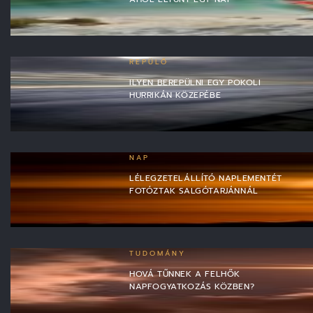
REPÜLŐ
ILYEN BEREPÜLNI EGY POKOLI
HURRIKÁN KÖZEPÉBE
NAP
LÉLEGZETELÁLLÍTÓ NAPLEMENTÉT
FOTÓZTAK SALGÓTARJÁNNÁL
TUDOMÁNY
HOVÁ TŰNNEK A FELHŐK
NAPFOGYATKOZÁS KÖZBEN?