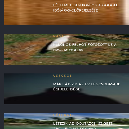
FÉLELMETESEN PONTOS A GOOGLE
IDŐJÁRÁS-ELŐREJELZÉSE
NASA
KÜLÖNÖS FELHŐT FOTÓZOTT LE A
NASA MŰHOLDJA
ÜSTÖKÖS
MÁR LÁTSZIK AZ ÉV LEGCSODÁSABB
ÉGI JELENSÉGE
FÖLDRAJZ
LÉTEZIK AZ IDŐUTAZÓK SZIGETE,
AHOL ELTŰNT EGY NAP