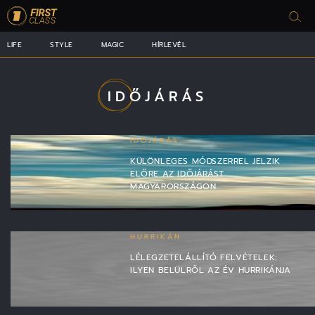
LIFE
STYLE
MAGIC
HÍRLEVÉL
IDŐJÁRÁS
IDŐJÁRÁS
KÜLÖNLEGES MÓDSZERREL JELZIK
ELŐRE AZ IDŐJÁRÁST
MAGYARORSZÁGON
HURRIKÁN
LÉLEGZETELÁLLÍTÓ FELVÉTELEK:
ILYEN BELÜLRŐL AZ ÉV HURRIKÁNJA