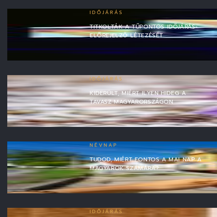
IDŐJÁRÁS
TITKOLTÁK A TŰPONTOS IDŐJÁRÁS-
ELŐREJELZŐ LÉTEZÉSÉT
IDŐJÁRÁS
KIDERÜLT, MIÉRT ILYEN HIDEG A
TAVASZ MAGYARORSZÁGON
NÉVNAP
TUDOD, MIÉRT FONTOS A MAI NAP A
MAGYAROK SZÁMÁRA?
IDŐJÁRÁS