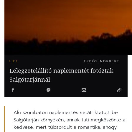
LIFE
ERDŐS NORBERT
Lélegzetelállító naplementét fotóztak
Salgótarjánnál
Aki szombaton naplementés sétát iktatott be
Salgótarján környékén, annak tuti megköszönte a
kedvese, mert túlcsordult a romantika, ahogy