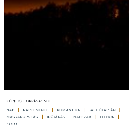
KÉP(EK) FORRÁSA:
MTI
NAP
NAPLEMENTE
ROMANTIKA
SALGÓTARJÁN
MAGYARORSZÁG
IDŐJÁRÁS
NAPSZAK
ITTHON
FOTÓ