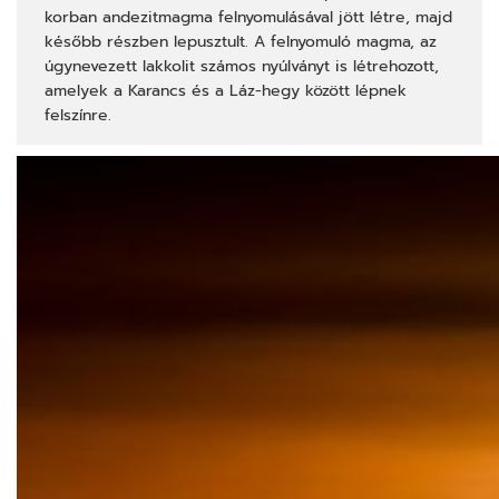
korban andezitmagma felnyomulásával jött létre, majd
később részben lepusztult. A felnyomuló magma, az
úgynevezett lakkolit számos nyúlványt is létrehozott,
amelyek a Karancs és a Láz-hegy között lépnek
felszínre.