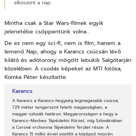
elköszönt a nap.
Mintha csak a Star Wars-filmek egyik
jelenetébe csöppentünk volna…
De ez nem egy sci-fi, nem is film, hanem a
lemenő Nap, ahogy a Karancs csúcsán lévő
kilátó és adótorony mögött lebukik Salgótarján
közelében. A csodás képeket az MTI fotósa,
Komka Péter készítette.
Karancs
A Karancs a Karancs-hegység legmagasabb csúcsa,
729 méter tengerszint feletti magasságban, a
magyar-szlovák határon. Magyarországon a hegy a
Karancs–Medves Tájvédelmi Körzet, míg Szlovákiában
a Cerová vrchovina Tájvédelmi Terület része. A
Karancs 15 millió évvel ezelőtt a középső miocén