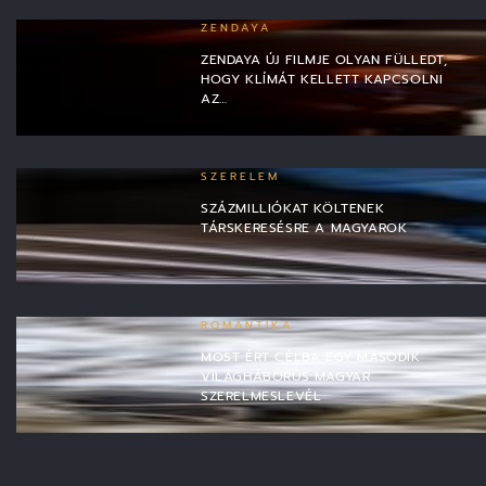
ZENDAYA
ZENDAYA ÚJ FILMJE OLYAN FÜLLEDT,
HOGY KLÍMÁT KELLETT KAPCSOLNI
AZ…
SZERELEM
SZÁZMILLIÓKAT KÖLTENEK
TÁRSKERESÉSRE A MAGYAROK
ROMANTIKA
MOST ÉRT CÉLBA EGY MÁSODIK
VILÁGHÁBORÚS MAGYAR
SZERELMESLEVÉL