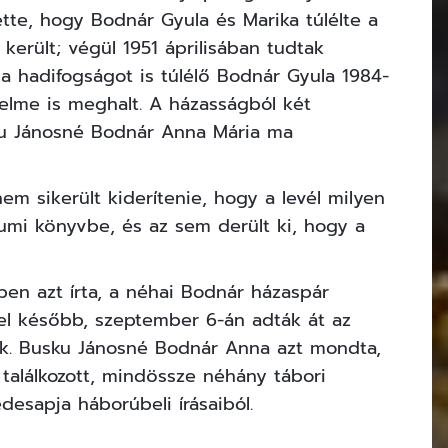
tte, hogy Bodnár Gyula és Marika túlélte a
került; végül 1951 áprilisában tudtak
a hadifogságot is túlélő Bodnár Gyula 1984-
elme is meghalt. A házasságból két
sku Jánosné Bodnár Anna Mária ma
em sikerült kiderítenie, hogy a levél milyen
iumi könyvbe, és az sem derült ki, hogy a
n azt írta, a néhai Bodnár házaspár
vel később, szeptember 6-án adták át az
ak. Busku Jánosné Bodnár Anna azt mondta,
 találkozott, mindössze néhány tábori
desapja háborúbeli írásaiból.