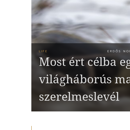
LIFE
ERDŐS NO
Most ért célba 
világháborús m
szerelmeslevél