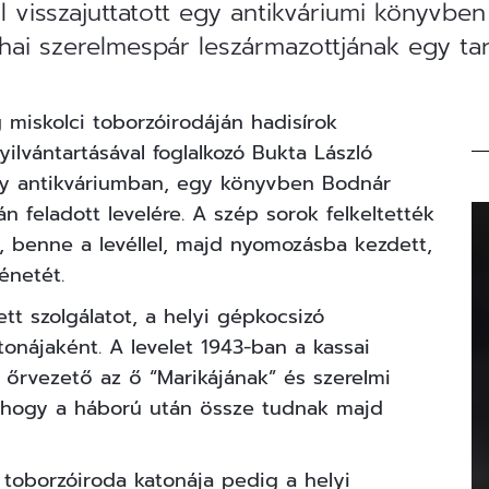
visszajuttatott egy antikváriumi könyvben 
néhai szerelmespár leszármazottjának egy ta
 miskolci toborzóirodáján hadisírok
ilvántartásával foglalkozó Bukta László
egy antikváriumban, egy könyvben Bodnár
n feladott levelére. A szép sorok felkeltették
, benne a levéllel, majd nyomozásba kezdett,
énetét.
tt szolgálatot, a helyi gépkocsizó
onájaként. A levelet 1943-ban a kassai
 őrvezető az ő “Marikájának” és szerelmi
l, hogy a háború után össze tudnak majd
i toborzóiroda katonája pedig a helyi