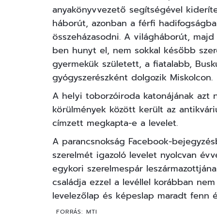
anyakönyvvezető segítségével kideríte
háborút, azonban a férfi hadifogságba 
összeházasodni. A világháborút, majd 
ben hunyt el, nem sokkal később szer
gyermekük született, a fiatalabb, Bu
gyógyszerészként dolgozik Miskolcon.
A helyi toborzóiroda katonájának azt n
körülmények között került az antikvár
címzett megkapta-e a levelet.
A parancsnokság Facebook-bejegyzésbe
szerelmét igazoló levelet nyolcvan év
egykori szerelmespár leszármazottján
családja ezzel a levéllel korábban nem
levelezőlap és képeslap maradt fenn é
FORRÁS:
MTI