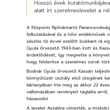
Hosszú évek kutatómunkájával 
alatt írt szerelmeslevelet a 
A Központi Nyilvántartó Parancsnokság
felkutatásával és a hősi emlékművek ny
zászlós tíz évvel ezelőtt bukkant rá 
Gyula őrvezető 1943-ban írott és Kassá
érdeklődését, így megvette a könyvet
hogy felderítse a szerelmes sorok tört
Bodnár Gyula őrvezető Kassán teljesíte
könnyűtüzér osztály első ütegének kat
laktanyában írta meg az akkor 22 éves
vallomásában reményeit taglalta arró
házasodni.
A levelet Aszalóra címezték, a miskolc