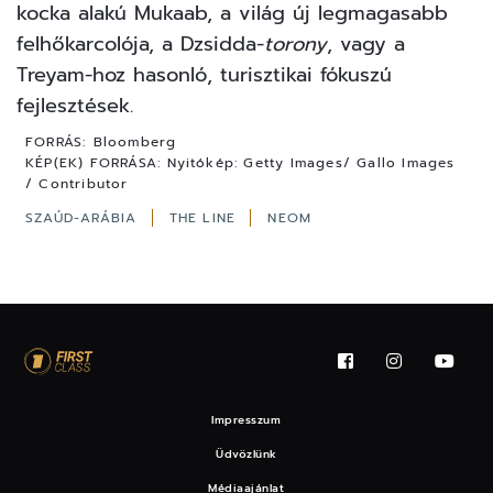
kocka alakú
Mukaab
, a világ új legmagasabb
felhőkarcolója, a Dzsidda-
torony
, vagy a
Treyam-hoz hasonló, turisztikai fókuszú
fejlesztések.
FORRÁS:
Bloomberg
KÉP(EK) FORRÁSA:
Nyitókép: Getty Images/ Gallo Images
/ Contributor
SZAÚD-ARÁBIA
THE LINE
NEOM
Impresszum
Üdvözlünk
Médiaajánlat