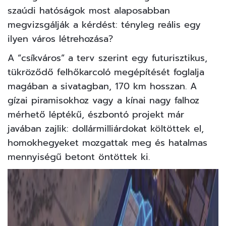
szaúdi hatóságok most alaposabban
megvizsgálják a kérdést: tényleg reális egy
ilyen város létrehozása?
A “csíkváros” a terv szerint egy futurisztikus,
tükröződő felhőkarcoló megépítését foglalja
magában a sivatagban, 170 km hosszan. A
gízai piramisokhoz vagy a kínai nagy falhoz
mérhető léptékű, észbontó projekt már
javában zajlik: dollármilliárdokat költöttek el,
homokhegyeket mozgattak meg és hatalmas
mennyiségű betont öntöttek ki.