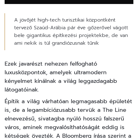
A jövőjét high-tech turisztikai központként
tervező Szaúd-Arábia pár éve gőzerővel vágott
bele gigantikus építkezési projektekbe, de van
ami nekik is túl grandiózusnak tűnik
Ezek javarészt nehezen felfogható
luxusközpontok, amelyek ultramodern
kényelmet kínálnak a világ leggazdagabb
látogatóinak.
Építik a világ várhatóan legmagasabb épületét
is, de a legambíciózusabb tervük a The Line
elnevezésű, sivatagba nyúló hosszú falszerű
város, aminek megvalósíthatóságát eddig is
kétségek övezték. A Bloomberg írása szerint a