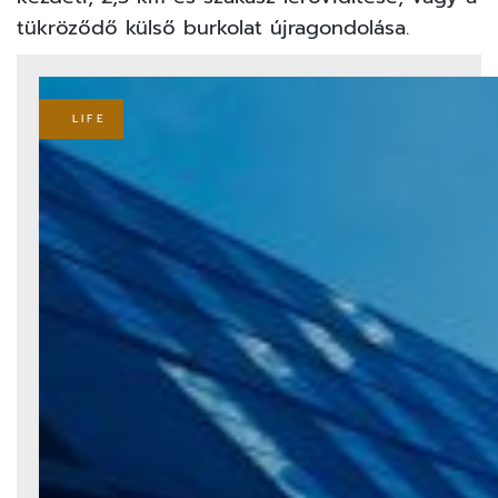
tükröződő külső burkolat újragondolása.
LIFE