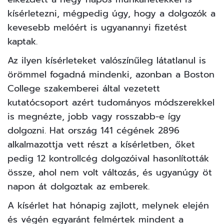
kísérletezni, mégpedig úgy, hogy a dolgozók a
kevesebb melóért is ugyanannyi fizetést
kaptak.
Az ilyen kísérleteket valószínűleg látatlanul is
örömmel fogadná mindenki, azonban a Boston
College szakemberei által vezetett
kutatócsoport azért tudományos módszerekkel
is megnézte, jobb vagy rosszabb-e így
dolgozni. Hat ország 141 cégének 2896
alkalmazottja vett részt a
kísérletben
, őket
pedig 12 kontrollcég dolgozóival hasonlították
össze, ahol nem volt változás, és ugyanúgy öt
napon át dolgoztak az emberek.
A kísérlet hat hónapig zajlott, melynek elején
és végén egyaránt felmértek mindent a