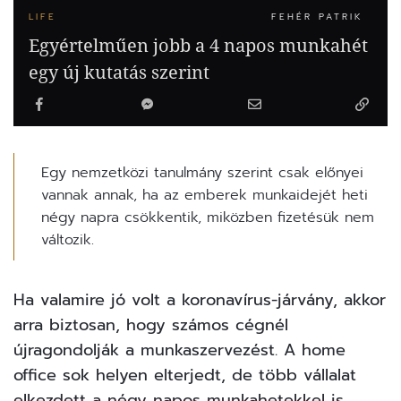
LIFE
FEHÉR PATRIK
Egyértelműen jobb a 4 napos munkahét
egy új kutatás szerint
Egy nemzetközi tanulmány szerint csak előnyei
vannak annak, ha az emberek munkaidejét heti
négy napra csökkentik, miközben fizetésük nem
változik.
Ha valamire jó volt a koronavírus-járvány, akkor
arra biztosan, hogy számos cégnél
újragondolják a munkaszervezést. A home
office sok helyen elterjedt, de több vállalat
elkezdett a négy napos munkahetekkel is