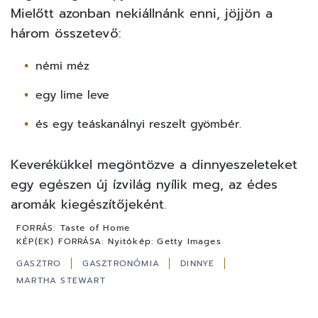
Mielőtt azonban nekiállnánk enni, jöjjön a
három összetevő:
némi méz
egy lime leve
és egy teáskanálnyi reszelt gyömbér.
Keverékükkel megöntözve a dinnyeszeleteket
egy egészen új ízvilág nyílik meg, az édes
aromák kiegészítőjeként.
FORRÁS:
Taste of Home
KÉP(EK) FORRÁSA:
Nyitókép: Getty Images
GASZTRO
GASZTRONÓMIA
DINNYE
MARTHA STEWART