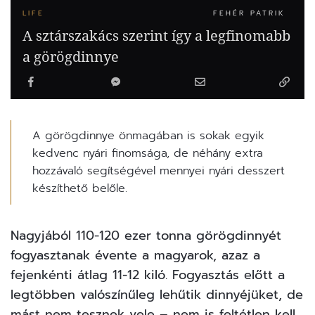
LIFE
FEHÉR PATRIK
A sztárszakács szerint így a legfinomabb
a görögdinnye
A görögdinnye önmagában is sokak egyik
kedvenc nyári finomsága, de néhány extra
hozzávaló segítségével mennyei nyári desszert
készíthető belőle.
Nagyjából 110-120 ezer tonna görögdinnyét
fogyasztanak évente a magyarok, azaz a
fejenkénti átlag 11-12 kiló. Fogyasztás előtt a
legtöbben valószínűleg lehűtik dinnyéjüket, de
mást nem tesznek vele – nem is feltétlen kell,