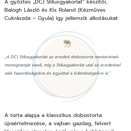
A győztes „DCJ Stílusgyakorlat” készítői,
Balogh László és Kis Roland (Kézműves
Cukrászda – Gyula) így jellemzik alkotásukat:
„A DCJ Stílusgyakorlat az eredeti dobostorta mesterének
monogramját viseli, míg a Stílusgyakorlat utal az eredetivel
való hasonlóságokra és egyúttal a különbségekre is.”
A torta alapja a klasszikus dobostorta
újraértelmezése, a vajban gazdag, felvert