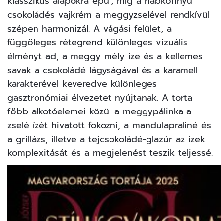
klasszikus alapokra épül, míg a habkönnyű
csokoládés vajkrém a meggyzselével rendkívül
szépen harmonizál. A vágási felület, a
függőleges rétegrend különleges vizuális
élményt ad, a meggy mély íze és a kellemes
savak a csokoládé lágyságával és a karamell
karakterével keveredve különleges
gasztronómiai élvezetet nyújtanak. A torta
főbb alkotóelemei közül a meggypálinka a
zselé ízét hivatott fokozni, a mandulapraliné és
a grillázs, illetve a tejcsokoládé-glazúr az ízek
komplexitását és a megjelenést teszik teljessé.