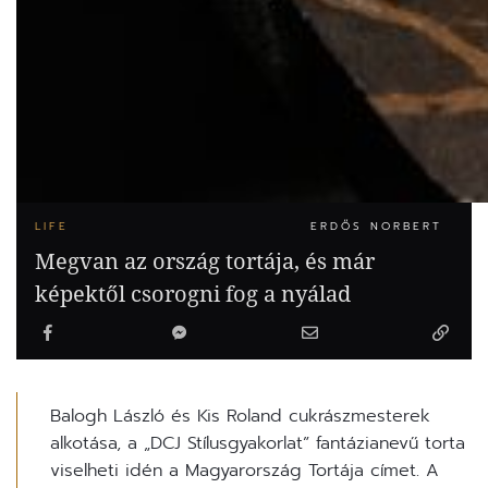
LIFE
ERDŐS NORBERT
Megvan az ország tortája, és már
képektől csorogni fog a nyálad
Balogh László és Kis Roland cukrászmesterek
alkotása, a „DCJ Stílusgyakorlat” fantázianevű torta
viselheti idén a Magyarország Tortája címet. A