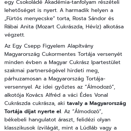
egy Csokoládé Akadémia-tanfolyam részételi
lehetőséget is nyert. A harmadik helyen a
„Fürtös menyecske” torta, Rosta Sándor és
Rábai Anita (Mozart Cukrászda, Hévíz) alkotása
végzett.
Az Egy Csepp Figyelem Alapítvány
Magyarország Cukormentes Tortája versenyét
minden évben a Magyar Cukrász Ipartestület
szakmai partnerségével hirdeti meg,
párhuzamosan a Magyarország Tortája-
versennyel. Az idei győztes az “Álmodozó”,
alkotója Kovács Alfréd a váci Édes Vonal
Cukrászda cukrásza, aki
tavaly a Magyarország
Tortája díjat nyerte el
. Az “Álmodozó”,
békebeli hangulatot áraszt, felidézi olyan
klasszikusok ízvilágát, mint a Lúdláb vagy a