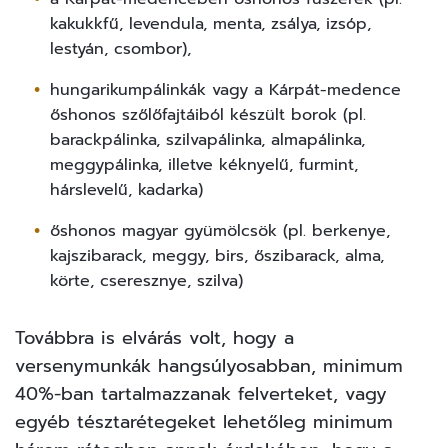
kakukkfű, levendula, menta, zsálya, izsóp,
lestyán, csombor),
hungarikumpálinkák vagy a Kárpát-medence
őshonos szőlőfajtáiból készült borok (pl.
barackpálinka, szilvapálinka, almapálinka,
meggypálinka, illetve kéknyelű, furmint,
hárslevelű, kadarka)
őshonos magyar gyümölcsök (pl. berkenye,
kajszibarack, meggy, birs, őszibarack, alma,
körte, cseresznye, szilva)
Továbbra is elvárás volt, hogy a
versenymunkák hangsúlyosabban, minimum
40%-ban tartalmazzanak felverteket, vagy
egyéb tésztarétegeket lehetőleg minimum