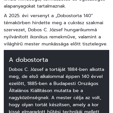
alapanyagokat tartalmaznak.
A 2025. évi versenyt a „Dobostorta 140”
témakörben hirdette meg a cukrász szakmai
szervezet,
Dobos C. József
hungarikummá
nyilvánított ikonikus remekműve, valamint a
világhírű mester munkássága előtt tisztelegve.
A dobostorta
Dobos C. József a tortáját 1884-ben alkotta
meg, de első alkalommal éppen 140 évvel
ezelőtt, 1885-ben a Budapesti Országos
Általános Kiállításon mutatta be a
nagyközönségnek. A mester célja az volt,
hogy olyan tortát készítsen, amely a kor
kissé elmaradott hűtési technikái mellett