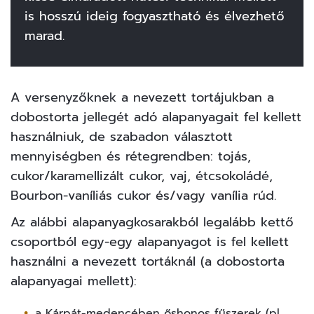
is hosszú ideig fogyasztható és élvezhető
marad.
A versenyzőknek a nevezett tortájukban a
dobostorta jellegét adó alapanyagait fel kellett
használniuk, de szabadon választott
mennyiségben és rétegrendben: tojás,
cukor/karamellizált cukor, vaj, étcsokoládé,
Bourbon-vaníliás cukor és/vagy vanília rúd.
Az alábbi alapanyagkosarakból legalább kettő
csoportból egy-egy alapanyagot is fel kellett
használni a nevezett tortáknál (a dobostorta
alapanyagai mellett):
a Kárpát-medencében őshonos fűszerek (pl.