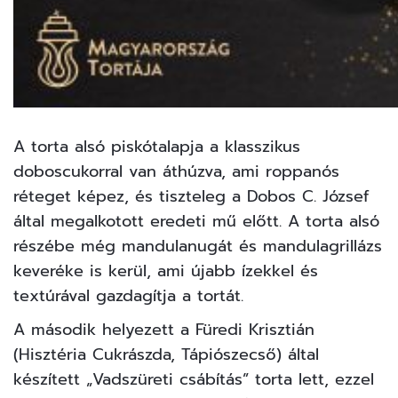
A torta alsó piskótalapja a klasszikus
doboscukorral van áthúzva, ami roppanós
réteget képez, és tiszteleg a Dobos C. József
által megalkotott eredeti mű előtt. A torta alsó
részébe még mandulanugát és mandulagrillázs
keveréke is kerül, ami újabb ízekkel és
textúrával gazdagítja a tortát.
A második helyezett a Füredi Krisztián
(Hisztéria Cukrászda, Tápiószecső) által
készített „Vadszüreti csábítás” torta lett, ezzel