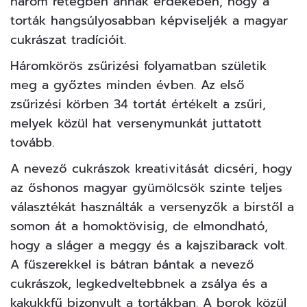
három rétegben annak érdekében, hogy a
torták hangsúlyosabban képviseljék a magyar
cukrászat tradícióit.
Háromkörös zsűrizési folyamatban születik
meg a győztes minden évben. Az első
zsűrizési körben 34 tortát értékelt a zsűri,
melyek közül hat versenymunkát juttatott
tovább.
A nevező cukrászok kreativitását dicséri, hogy
az őshonos magyar gyümölcsök szinte teljes
választékát használták a versenyzők a birstől a
somon át a homoktövisig, de elmondható,
hogy a sláger a meggy és a kajszibarack volt.
A fűszerekkel is bátran bántak a nevező
cukrászok, legkedveltebbnek a zsálya és a
kakukkfű bizonyult a tortákban. A borok közül