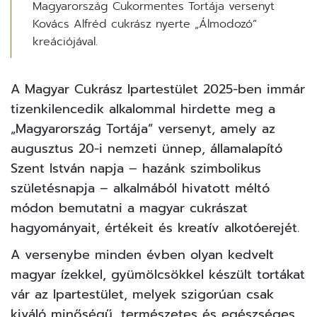
Magyarország Cukormentes Tortája versenyt
Kovács Alfréd cukrász nyerte „Álmodozó”
kreációjával.
A Magyar Cukrász Ipartestület 2025-ben immár
tizenkilencedik alkalommal hirdette meg a
„Magyarország Tortája” versenyt, amely az
augusztus 20-i nemzeti ünnep, államalapító
Szent István napja – hazánk szimbolikus
születésnapja – alkalmából hivatott méltó
módon bemutatni a magyar cukrászat
hagyományait, értékeit és kreatív alkotóerejét.
A versenybe minden évben olyan kedvelt
magyar ízekkel, gyümölcsökkel készült tortákat
vár az Ipartestület, melyek szigorúan csak
kiváló minőségű, természetes és egészséges