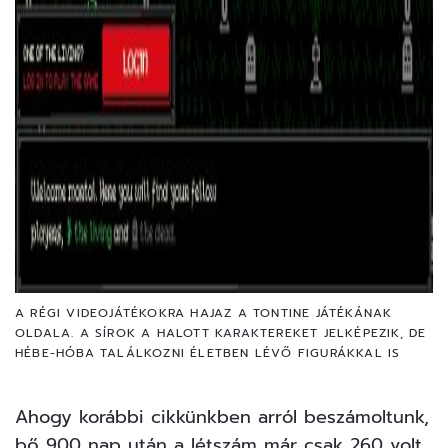
A RÉGI VIDEOJÁTÉKOKRA HAJAZ A TONTINE JÁTÉKÁNAK
OLDALA. A SÍROK A HALOTT KARAKTEREKET JELKÉPEZIK, DE
HÉBE-HÓBA TALÁLKOZNI ÉLETBEN LÉVŐ FIGURÁKKAL IS
Ahogy
korábbi cikkünkben
arról beszámoltunk,
bő 900 nap után a létszám már csak 260 volt.