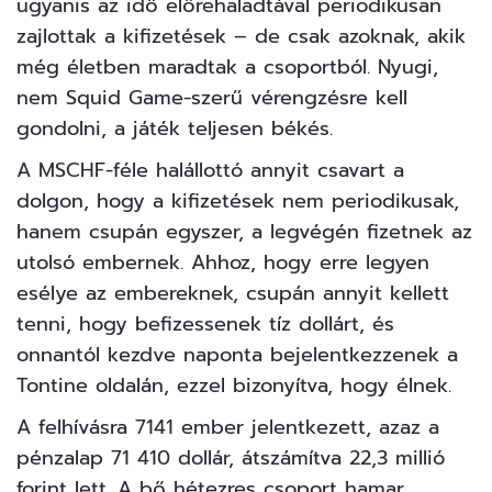
ugyanis az idő előrehaladtával periodikusan
zajlottak a kifizetések – de csak azoknak, akik
még életben maradtak a csoportból. Nyugi,
nem
Squid Game-szerű vérengzésre
kell
gondolni, a játék teljesen békés.
A MSCHF-féle halállottó annyit csavart a
dolgon, hogy a kifizetések nem periodikusak,
hanem csupán egyszer, a legvégén fizetnek az
utolsó embernek. Ahhoz, hogy erre legyen
esélye az embereknek, csupán annyit kellett
tenni, hogy befizessenek tíz dollárt, és
onnantól kezdve naponta bejelentkezzenek a
Tontine
oldalán
, ezzel bizonyítva, hogy élnek.
A felhívásra 7141 ember jelentkezett, azaz a
pénzalap 71 410 dollár, átszámítva 22,3 millió
forint lett. A bő hétezres csoport hamar