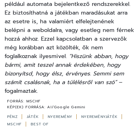
például automata bejelentkező rendszerekkel.
Ez biztosíthatná a játékban maradásukat arra
az esetre is, ha valamiért elfelejtenének
belépni a weboldalra, vagy esetleg nem férnek
hozzá ahhoz. Ezzel kapcsolatban a szervezők
még korábban azt közölték, ők nem
foglalkoznak ilyesmivel.
“Hiszünk abban, hogy
bármi, amit teszel annak érdekében, hogy
bizonyítsd, hogy élsz, érvényes. Semmi sem
számít csalásnak, ha a túlélésről van szó”
–
fogalmaztak.
FORRÁS:
MSCHF
KÉP(EK) FORRÁSA:
AI/Google Gemini
PÉNZ
JÁTÉK
NYEREMÉNY
NYEREMÉNYJÁTÉK
MSCHF
BEST OF