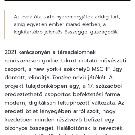
Az évek óta tartó nyereményjáték addig tart,
amíg egyetlen ember marad életben, a
legkitartóbb jelentős összeggel gazdagodik.
2021 karácsonyán a társadalomnak
rendszeresen görbe tükröt mutató művészeti
csoport, a new york-i székhelyű
MSCHF
úgy
döntött, elindítja
Tontine
nevű játékát. A
projekt tulajdonképpen egy, a 17. századból
eredeztethető csoportos befektetési forma
modern, digitálisan feltupírozott változata. Az
eredeti ötlet lényegében arról szólt, hogy
kezdetben minden résztvevő befizet egy
bizonyos összeget. Halállottónak is nevezték,