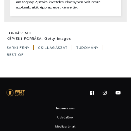
ám tegnap éjszaka kivételes élményben volt része
azoknak, akik épp az eget kémlelték.
FORRÁS:
MTI
KÉP(EK) FORRÁSA:
Getty Images
SARKI FÉNY
CSILLAGÁSZAT
TUDOMÁNY
BEST OF
Impresszum
Üdvözlünk
Médiaajánlat