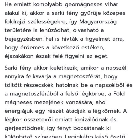
Ha emiatt komolyabb geomágneses vihar
alakul ki, akkor a sarki fény gyűrűje közepes
földrajzi szélességekre, így Magyarország
területére is lehúzódhat, olvasható a
bejegyzésben. Fel is hívták a figyelmet arra,
hogy érdemes a következő estéken,
éjszakákon észak felé figyelni az eget.
Sarki fény akkor keletkezik, amikor a napszél
annyira felkavarja a magnetoszférát, hogy
töltött részecskék hatolnak be a napszélből és
a magnetoszférából a felső légkörbe, a Föld
mágneses mezejének vonzására, ahol
energiájuk egy részét átadják a légkörnek. A
légkör összetevői emiatt ionizálódnak és
gerjesztődnek, így fényt bocsátanak ki
különböző színekben. Leginkább késő ősztől