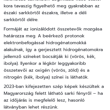
kora tavaszig figyelhető meg gyakrabban az
északi sarkkörtől északra, illetve a déli
sarkkörtől délre.
Formáját az ionizálódott összetevők mozgása
határozza meg. A beérkező protonok
elektronbefogással hidrogénatomokká
alakulnak, így a gerjesztett hidrogénatomokra
jellemző színeket bocsátják ki (vörös, kék,
ibolya). Ilyenkor a légkör leggyakoribb
összetevői az oxigén (vörös, zöld) és a
nitrogén (kék, ibolya) színei is láthatók.
2023-ban kifejezetten
szép képek készültek
a
Magyarország felett látható sarki fényről – ha
az időjárás is megfelelő lesz, hasonló
látványban lehet részünk.