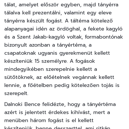
tálat, amelyet először egyben, majd tányérra
tálalva kell prezentálni, valamint egy eleve
tányérra készült fogást. A táltéma kötelező
alapanyagai idén az ördöghal, a fekete kagyló
és a Szent Jakab-kagyló voltak, formabontónak
bizonyult azonban a tányértéma, a
csapatoknak ugyanis gyerekmenüt kellett
készíteniük 15 személyre. A fogások
mindegyikében szerepelnie kellett a
sütőtöknek, az előételnek vegánnak kellett
lennie, a főételben pedig kötelezően tojás is
szerepelt.
Dalnoki Bence felidézte, hogy a tányértéma
azért is jelentett érdekes kihívást, mert a
menüben három fogást is el kellett
készíteniük, benne desszerttel, ami ritkán