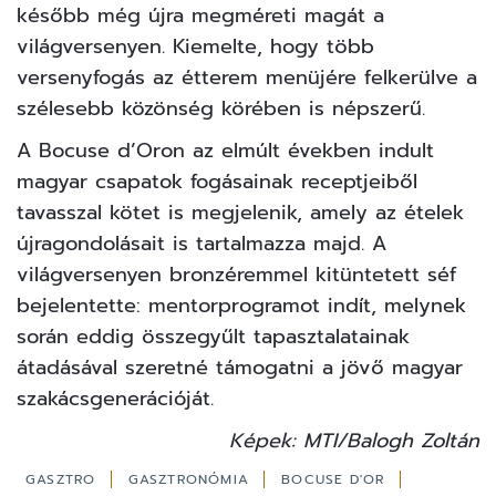
később még újra megméreti magát a
világversenyen. Kiemelte, hogy több
versenyfogás az étterem menüjére felkerülve a
szélesebb közönség körében is népszerű.
A Bocuse d’Oron az elmúlt években indult
magyar csapatok fogásainak receptjeiből
tavasszal kötet is megjelenik, amely az ételek
újragondolásait is tartalmazza majd. A
világversenyen bronzéremmel kitüntetett séf
bejelentette: mentorprogramot indít, melynek
során eddig összegyűlt tapasztalatainak
átadásával szeretné támogatni a jövő magyar
szakácsgenerációját.
Képek: MTI/Balogh Zoltán
GASZTRO
GASZTRONÓMIA
BOCUSE D'OR