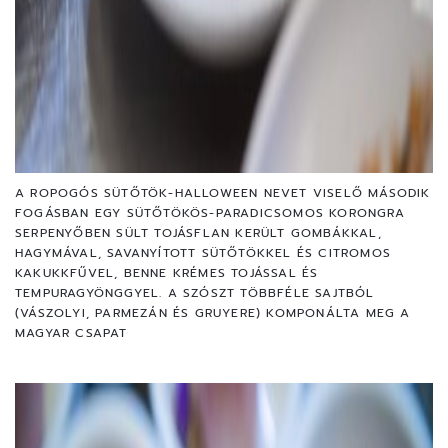
A ROPOGÓS SÜTŐTÖK-HALLOWEEN NEVET VISELŐ MÁSODIK
FOGÁSBAN EGY SÜTŐTÖKÖS-PARADICSOMOS KORONGRA
SERPENYŐBEN SÜLT TOJÁSFLAN KERÜLT GOMBÁKKAL,
HAGYMÁVAL, SAVANYÍTOTT SÜTŐTÖKKEL ÉS CITROMOS
KAKUKKFŰVEL, BENNE KRÉMES TOJÁSSAL ÉS
TEMPURAGYÖNGGYEL. A SZÓSZT TÖBBFÉLE SAJTBÓL
(VÁSZOLYI, PARMEZÁN ÉS GRUYERE) KOMPONÁLTA MEG A
MAGYAR CSAPAT