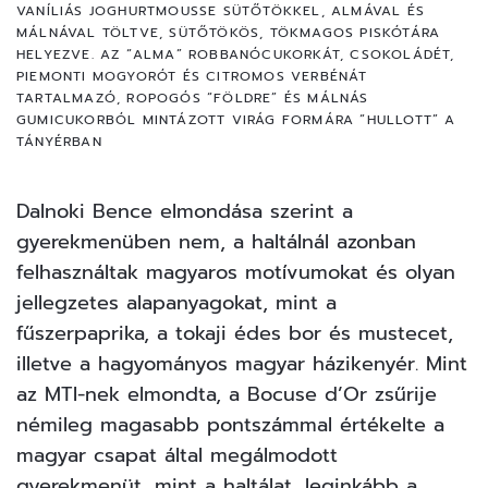
VANÍLIÁS JOGHURTMOUSSE SÜTŐTÖKKEL, ALMÁVAL ÉS
MÁLNÁVAL TÖLTVE, SÜTŐTÖKÖS, TÖKMAGOS PISKÓTÁRA
HELYEZVE. AZ “ALMA” ROBBANÓCUKORKÁT, CSOKOLÁDÉT,
PIEMONTI MOGYORÓT ÉS CITROMOS VERBÉNÁT
TARTALMAZÓ, ROPOGÓS “FÖLDRE” ÉS MÁLNÁS
GUMICUKORBÓL MINTÁZOTT VIRÁG FORMÁRA “HULLOTT” A
TÁNYÉRBAN
Dalnoki Bence elmondása szerint a
gyerekmenüben nem, a haltálnál azonban
felhasználtak magyaros motívumokat és olyan
jellegzetes alapanyagokat, mint a
fűszerpaprika, a tokaji édes bor és mustecet,
illetve a hagyományos magyar házikenyér. Mint
az MTI-nek elmondta, a Bocuse d’Or zsűrije
némileg magasabb pontszámmal értékelte a
magyar csapat által megálmodott
gyerekmenüt, mint a haltálat, leginkább a