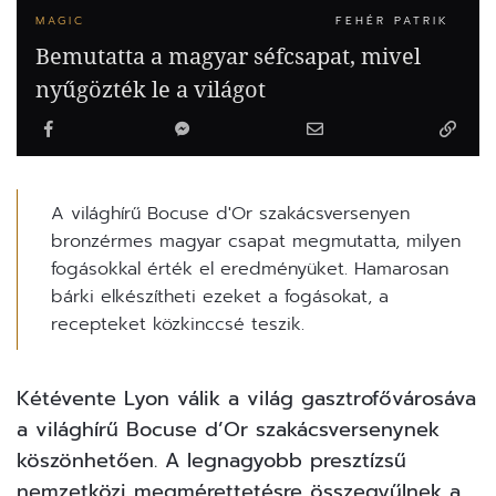
MAGIC
FEHÉR PATRIK
Bemutatta a magyar séfcsapat, mivel
nyűgözték le a világot
A világhírű Bocuse d'Or szakácsversenyen
bronzérmes magyar csapat megmutatta, milyen
fogásokkal érték el eredményüket. Hamarosan
bárki elkészítheti ezeket a fogásokat, a
recepteket közkinccsé teszik.
Kétévente Lyon válik a világ gasztrofővárosáva
a világhírű Bocuse d’Or szakácsversenynek
köszönhetően. A legnagyobb presztízsű
nemzetközi megmérettetésre összegyűlnek a