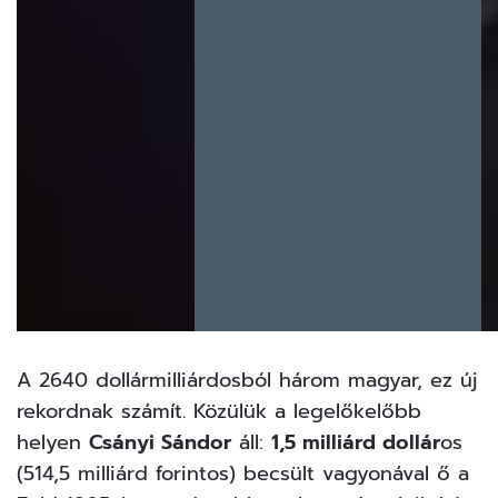
A 2640 dollármilliárdosból három magyar, ez új
rekordnak számít. Közülük a legelőkelőbb
helyen
Csányi Sándor
áll:
1,5 milliárd dollár
os
(514,5 milliárd forintos) becsült vagyonával ő a