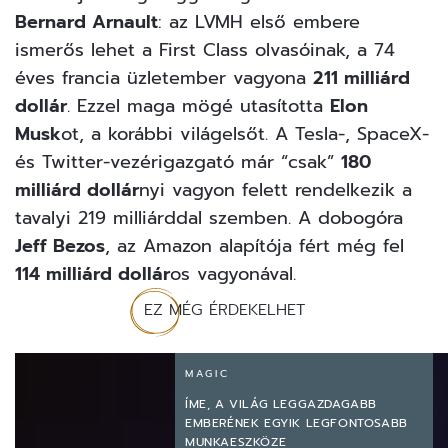
Bernard Arnault
: az LVMH első embere
ismerős lehet a First Class olvasóinak
, a 74
éves francia üzletember vagyona
211 milliárd
dollár
. Ezzel maga mögé utasította
Elon
Musk
ot, a korábbi világelsőt. A Tesla-, SpaceX-
és Twitter-vezérigazgató már “csak”
180
milliárd dollár
nyi vagyon felett rendelkezik a
tavalyi 219 milliárddal szemben. A dobogóra
Jeff Bezos
, az Amazon alapítója fért még fel
114 milliárd dollár
os vagyonával.
EZ MÉG ÉRDEKELHET
MAGIC
ÍME, A VILÁG LEGGAZDAGABB
EMBERÉNEK EGYIK LEGFONTOSABB
MUNKAESZKÖZE