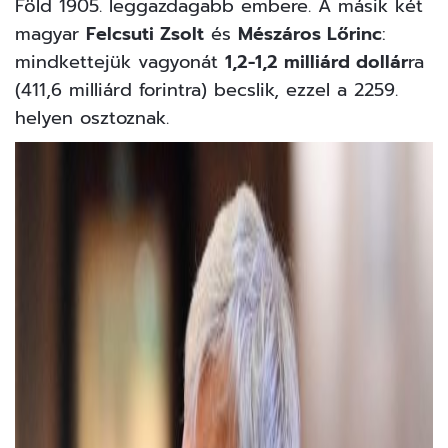
Föld 1905. leggazdagabb embere. A másik két
magyar
Felcsuti Zsolt
és
Mészáros Lőrinc
:
mindkettejük vagyonát
1,2-1,2 milliárd dollár
ra
(411,6 milliárd forintra) becslik, ezzel a 2259.
helyen osztoznak.