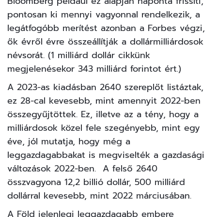
Bloomberg például ez alapján naponta frissíti,
pontosan ki mennyi vagyonnal rendelkezik, a
legátfogóbb merítést azonban a Forbes végzi,
ők évről évre összeállítják a dollármilliárdosok
névsorát. (1 milliárd dollár cikkünk
megjelenésekor 343 milliárd forintot ért.)
A
2023-as kiadásban
2640 szereplőt listáztak,
ez 28-cal kevesebb, mint amennyit 2022-ben
összegyűjtöttek. Ez, illetve az a tény, hogy a
milliárdosok közel fele szegényebb, mint egy
éve, jól mutatja, hogy még a
leggazdagabbakat is megviselték a gazdasági
változások 2022-ben. A felső 2640
összvagyona 12,2 billió dollár, 500 milliárd
dollárral kevesebb, mint 2022 márciusában.
A Föld jelenlegi leggazdagabb embere