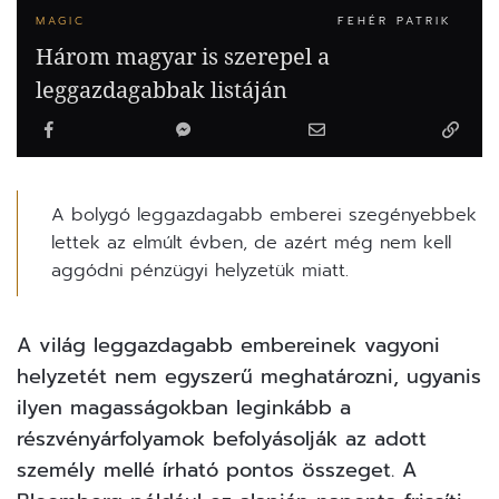
MAGIC
FEHÉR PATRIK
Három magyar is szerepel a
leggazdagabbak listáján
A bolygó leggazdagabb emberei szegényebbek
lettek az elmúlt évben, de azért még nem kell
aggódni pénzügyi helyzetük miatt.
A világ leggazdagabb embereinek vagyoni
helyzetét nem egyszerű meghatározni, ugyanis
ilyen magasságokban leginkább a
részvényárfolyamok befolyásolják az adott
személy mellé írható pontos összeget. A