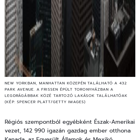
NEW YORKBAN, MANHATTAN KÖZEPÉN TALÁLHATÓ A 432
PARK AVENUE. A FRISSEN ÉPÜLT TORONYHÁZBAN A
LEGDRÁGÁBBAK KÖZÉ TARTOZÓ LAKÁSOK TALÁLHATÓAK
(KÉP: SPENCER PLATT/GETTY IMAGES)
Régiós szempontból egyébként Észak-Amerikai
vezet, 142 990 igazán gazdag ember otthona
Kanada, az Egyesült Államok és Mexikó.