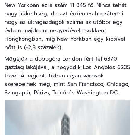
New Yorkban ez a szám 11 845 fő. Nincs tehát
nagy különbség, de azt érdemes hozzátenni,
hogy az ultragazdagok száma az utóbbi egy
évben majdnem negyedével csökkent
Hongkongban, míg New Yorkban egy kicsivel
nőtt is (+2,3 százalék).
Mögéjük a dobogóra London fért fel 6370
gazdag lakójával, a negyedik Los Angeles 6205
fővel. A legjobb tízben olyan városok
szerepelnek még, mint San Francisco, Chicago,
Szingapúr, Párizs, Tokió és Washington DC.