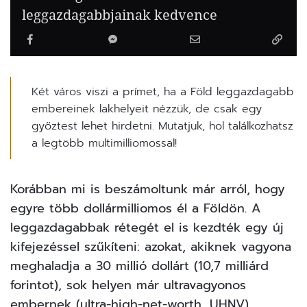
leggazdagabbjainak kedvence
Két város viszi a prímet, ha a Föld leggazdagabb
embereinek lakhelyeit nézzük, de csak egy
győztest lehet hirdetni. Mutatjuk, hol találkozhatsz
a legtöbb multimilliomossal!
Korábban mi is beszámoltunk már arról, hogy
egyre több dollármilliomos
él a Földön. A
leggazdagabbak rétegét el is kezdték egy új
kifejezéssel szűkíteni: azokat, akiknek vagyona
meghaladja a 30 millió dollárt (10,7 milliárd
forintot), sok helyen már ultravagyonos
embernek (ultra-high-net-worth, UHNV)