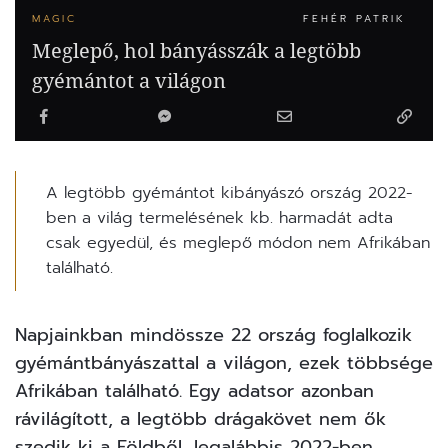
MAGIC
FEHÉR PATRIK
Meglepő, hol bányásszák a legtöbb
gyémántot a világon
A legtöbb gyémántot kibányászó ország 2022-
ben a világ termelésének kb. harmadát adta
csak egyedül, és meglepő módon nem Afrikában
található.
Napjainkban mindössze 22 ország foglalkozik
gyémántbányászattal a világon, ezek többsége
Afrikában található. Egy adatsor azonban
rávilágított, a legtöbb drágakövet nem ők
szedik ki a Földből, legalábbis 2022-ben