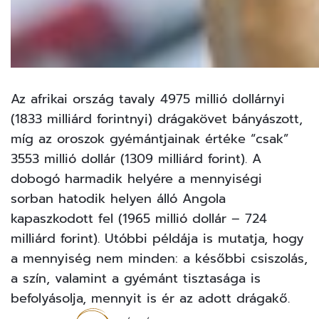
Az afrikai ország tavaly 4975 millió dollárnyi
(1833 milliárd forintnyi) drágakövet bányászott,
míg az oroszok gyémántjainak értéke “csak”
3553 millió dollár (1309 milliárd forint). A
dobogó harmadik helyére a mennyiségi
sorban hatodik helyen álló Angola
kapaszkodott fel (1965 millió dollár – 724
milliárd forint). Utóbbi példája is mutatja, hogy
a mennyiség nem minden: a későbbi csiszolás,
a szín, valamint a gyémánt tisztasága is
befolyásolja, mennyit is ér az adott drágakő.