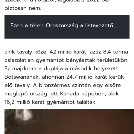
biztosan nem.
Ezen a téren Oroszország a listavezető,
akik tavaly közel 42 millió karát, azaz 8,4 tonna
csiszolatlan gyémántot bányásztak területükön.
Ez majdnem a duplája a második helyezett
Botswanának, ahonnan 24,7 millió karát került
elő tavaly. A bronzérmes szintén egy elsőre
meglepő ország lett Kanada képében, akik
16,2 millió karát gyémántot találtak.