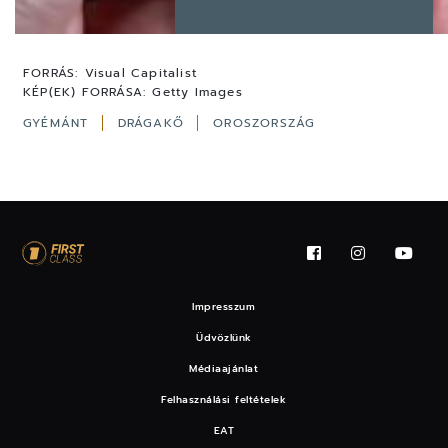
FORRÁS:
Visual Capitalist
KÉP(EK) FORRÁSA:
Getty Images
GYÉMÁNT
DRÁGAKŐ
OROSZORSZÁG
Impresszum
Üdvözlünk
Médiaajánlat
Felhasználási feltételek
EAT