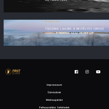
NORILSK
TÍZEZREK LAKJÁK A REJTÉLYES OROSZ
VÁROST, AHOVÁ NEM VEZET ÚT
Impresszum
Üdvözlünk
Médiaajánlat
Felhasználási feltételek