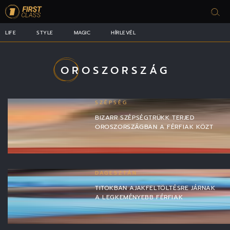
LIFE
STYLE
MAGIC
HÍRLEVÉL
OROSZORSZÁG
SZÉPSÉG
BIZARR SZÉPSÉGTRÜKK TERJED
OROSZORSZÁGBAN A FÉRFIAK KÖZT
DAGESZTÁN
TITOKBAN AJAKFELTÖLTÉSRE JÁRNAK
A LEGKEMÉNYEBB FÉRFIAK