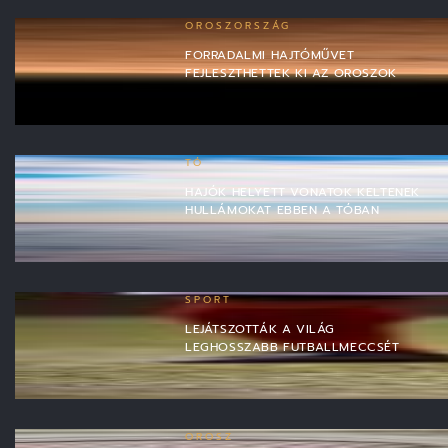
OROSZORSZÁG
FORRADALMI HAJTÓMŰVET
FEJLESZTHETTEK KI AZ OROSZOK
TÓ
HAJÓK HELYETT VONATOK KELTENEK
HULLÁMOKAT EBBEN A TÓBAN
SPORT
LEJÁTSZOTTÁK A VILÁG
LEGHOSSZABB FUTBALLMECCSÉT
OROSZ