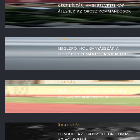
KÉSZ KÍNZÁS, AMIN FELVÉTELKOR
ÁTESNEK AZ OROSZ KOMMANDÓSOK
GYÉMÁNT
MEGLEPŐ, HOL BÁNYÁSSZÁK A
LEGTÖBB GYÉMÁNTOT A VILÁGON
FOGYÁS
ÓRÁK ALATT KILÓKAT ADOTT LE A
FOGYÁS VILÁGREKORDERE
ŰRUTAZÁS
ELINDULT AZ OROSZ HOLDÁLLOMÁS
AZ HOLD FELÉ