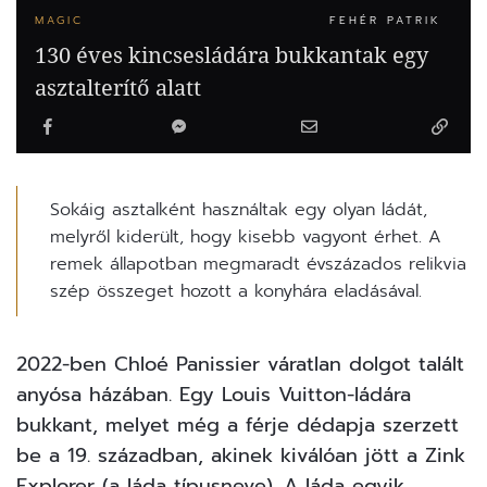
MAGIC
FEHÉR PATRIK
130 éves kincsesládára bukkantak egy
asztalterítő alatt
Sokáig asztalként használtak egy olyan ládát,
melyről kiderült, hogy kisebb vagyont érhet. A
remek állapotban megmaradt évszázados relikvia
szép összeget hozott a konyhára eladásával.
2022-ben Chloé Panissier váratlan dolgot talált
anyósa házában. Egy Louis Vuitton-ládára
bukkant, melyet még a férje dédapja szerzett
be a 19. században, akinek kiválóan jött a Zink
Explorer (a láda típusneve). A láda egyik