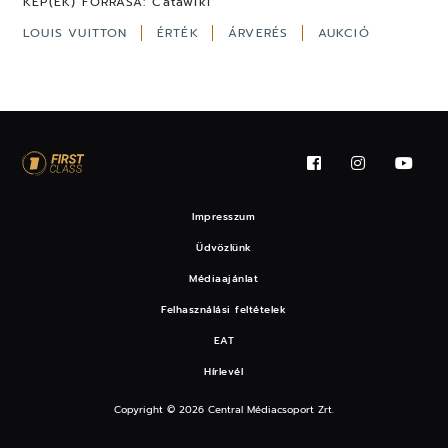
KÉP(EK) FORRÁSA:
Catawiki
LOUIS VUITTON
ÉRTÉK
ÁRVERÉS
AUKCIÓ
Impresszum
Üdvözlünk
Médiaajánlat
Felhasználási feltételek
EAT
Hírlevél
Copyright © 2026 Central Médiacsoport Zrt.