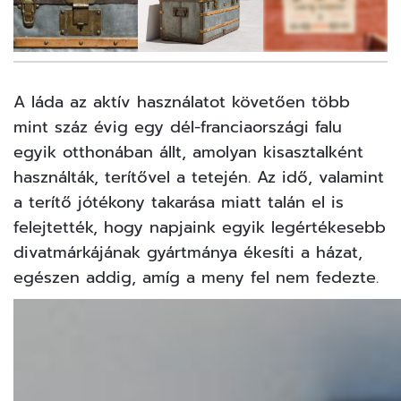
12
FOTÓ
A láda az aktív használatot követően több
mint száz évig egy dél-franciaországi falu
egyik otthonában állt, amolyan kisasztalként
használták, terítővel a tetején. Az idő, valamint
a terítő jótékony takarása miatt talán el is
felejtették, hogy
napjaink egyik legértékesebb
divatmárkájának
gyártmánya ékesíti a házat,
egészen addig, amíg a meny fel nem fedezte.