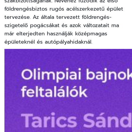
szakbizottságának. Nevéhez fűződik az első
földrengésbiztos rugós acélszerkezetű épület
tervezése. Az általa tervezett földrengés-
szigetelő pogácsákat és azok változatait ma
már elterjedten használják középmagas
épületeknél és autópályahidaknál.