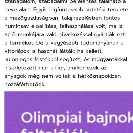
szabadalom, szabadalmi bejelentés található a
neve alatt. Egyik legfontosabb kutatási területe
a mezőgazdaságban, talajkezelésben fontos
huminsav előállítása, felhasználása volt, ma is
az ő munkájára való hivatkozással gyártják ezt
a terméket. De a vegyészeti tudományának a
vitorlázók is hasznát látták: ha kellett,
különleges festékkel segített, és műgyantákkal
kísérletezett már akkor, amikor ezek az
anyagok még nem voltak a hétköznapokban
hozzáférhetőek.