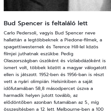
Bud Spencer is feltaláló lett
Carlo Pedersoli, vagyis Bud Spencer neve
hallattán a legtöbbeknek a Piedone-filmek, a
spagettiwesternek és Terence Hill-lel közös
filmjei juthatnak eszükbe. Pedig
Olaszországban úszóként és vízilabdázóként is
ismert volt, többek között a magyar válogatott
ellen is játszott. 1952-ben és 1956-ban is részt
vett a nyári olimpián. Helsinkiben a saját
időfutamában 58,8 másodpercet úszva a
harmadik helyen jutott tovább, az
elődöntőben azonban futamában az 5., míg
összesítésben a 12. lett. Melbourne-ben a 100