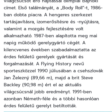
világcsúcsot érő hajítással olimpiai bajnoki
címet. Első találmányát, a „Body Roll”-t, 1986-
ban dobta piacra. A hengeres szerkezet
tartásjavításra, izomerősítésre és -nyújtásra,
valamint a mozgás fejlesztésére volt
alkalmazható. 1987-ben alapította meg mai
napig működő gerelygyártó cégét. A
kilencvenes években szabadalmaztatta az
érdes felületű gerelyek gyártását és
forgalmazását. A Flying History nevű
sporteszközzel 1990 júliusában a csehszlovák
Jan Železný (89,66 m), majd a brit Steve
Backley (90,98 m) ért el az aktuális
világcsúcsnál jobb eredményt. 1991-ben
azonban Németh-féle és a többi hasonlóan
érdes felületű gerelyt betiltották.