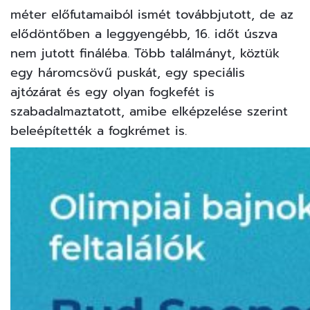
méter előfutamaiból ismét továbbjutott, de az
elődöntőben a leggyengébb, 16. időt úszva
nem jutott fináléba. Több találmányt, köztük
egy háromcsövű puskát, egy speciális
ajtózárat és egy olyan fogkefét is
szabadalmaztatott, amibe elképzelése szerint
beleépítették a fogkrémet is.