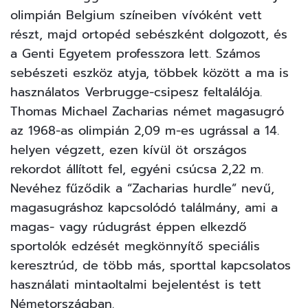
olimpián Belgium színeiben vívóként vett
részt, majd ortopéd sebészként dolgozott, és
a Genti Egyetem professzora lett. Számos
sebészeti eszköz atyja, többek között a ma is
használatos Verbrugge-csipesz feltalálója.
Thomas Michael Zacharias német magasugró
az 1968-as olimpián 2,09 m-es ugrással a 14.
helyen végzett, ezen kívül öt országos
rekordot állított fel, egyéni csúcsa 2,22 m.
Nevéhez fűződik a “Zacharias hurdle” nevű,
magasugráshoz kapcsolódó találmány, ami a
magas- vagy rúdugrást éppen elkezdő
sportolók edzését megkönnyítő speciális
keresztrúd, de több más, sporttal kapcsolatos
használati mintaoltalmi bejelentést is tett
Németországban.