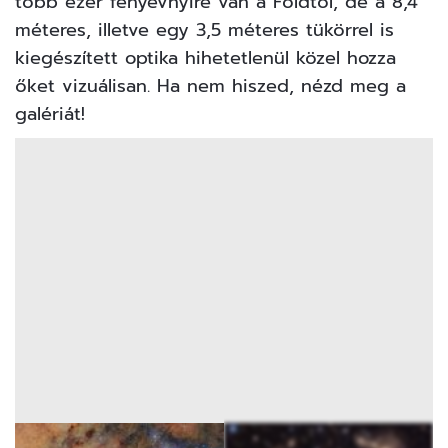
több ezer fényévnyire van a Földtől, de a 8,4
méteres, illetve egy 3,5 méteres tükörrel is
kiegészített optika hihetetlenül közel hozza
őket vizuálisan. Ha nem hiszed, nézd meg a
galériát!