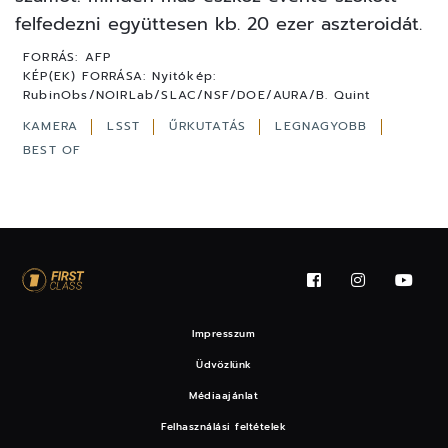
felfedezni együttesen kb. 20 ezer aszteroidát.
FORRÁS:
AFP
KÉP(EK) FORRÁSA:
Nyitókép:
RubinObs/NOIRLab/SLAC/NSF/DOE/AURA/B. Quint
KAMERA
LSST
ŰRKUTATÁS
LEGNAGYOBB
BEST OF
Impresszum
Üdvözlünk
Médiaajánlat
Felhasználási feltételek