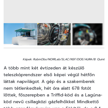
14
FOTÓ
Képek: RubinObs/NOIRLab/SLAC/NSF/DOE/AURA/B. Quint
A több mint két évtizeden át készülő
teleszkóprendszer első képei végül hétfőn
láttak napvilágot. A gép és a szakemberek
nem tétlenkedtek, hét óra alatt 678 fotót
lőttek, főszerepben a Triffid-köd és a Lagúna-
köd nevű csillagközi gázfelhőkkel. Mindkettő