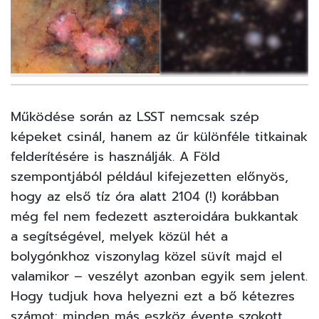
3
FOTÓ
Működése során az LSST nemcsak szép
képeket csinál, hanem az űr különféle titkainak
felderítésére is használják. A Föld
szempontjából például kifejezetten előnyös,
hogy az első tíz óra alatt 2104 (!) korábban
még fel nem fedezett aszteroidára bukkantak
a segítségével, melyek közül hét a
bolygónkhoz viszonylag közel süvít majd el
valamikor – veszélyt azonban egyik sem jelent.
Hogy tudjuk hova helyezni ezt a bő kétezres
számot: minden más eszköz évente szokott