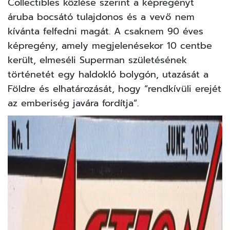
Collectibles közlése szerint a képregényt
áruba bocsátó tulajdonos és a vevő nem
kívánta felfedni magát. A csaknem 90 éves
képregény, amely megjelenésekor 10 centbe
került, elmeséli Superman születésének
történetét egy haldokló bolygón, utazását a
Földre és elhatározását, hogy “rendkívüli erejét
az emberiség javára fordítja”.