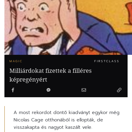
MAGIC
FIRSTCLASS
Milliárdokat fizettek a filléres
képregényért
A most rekordot döntő kiadványt egykor még
Nicolas Cage otthonából is ellopták, de
visszakapta és nagyot kaszált vele.