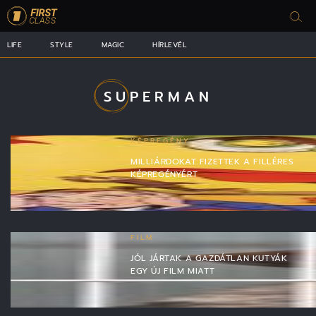
LIFE
STYLE
MAGIC
HÍRLEVÉL
SUPERMAN
KÉPREGÉNY
MILLIÁRDOKAT FIZETTEK A FILLÉRES
KÉPREGÉNYÉRT
FILM
JÓL JÁRTAK A GAZDÁTLAN KUTYÁK
EGY ÚJ FILM MIATT