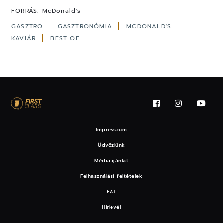
FORRÁS:
McDonald's
GASZTRO
GASZTRONÓMIA
MCDONALD'S
KAVIÁR
BEST OF
Impresszum
Üdvözlünk
Médiaajánlat
Felhasználási feltételek
EAT
Hírlevél