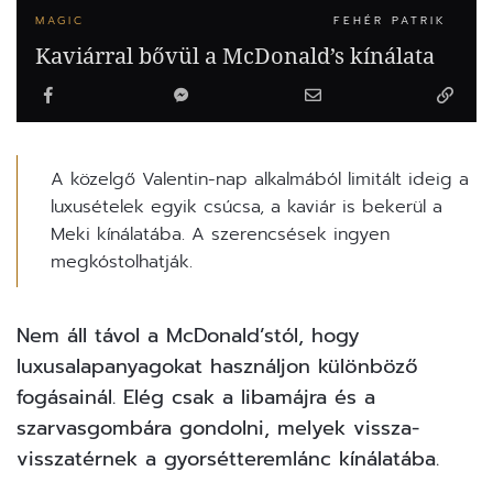
MAGIC
FEHÉR PATRIK
Kaviárral bővül a McDonald’s kínálata
A közelgő Valentin-nap alkalmából limitált ideig a
luxusételek egyik csúcsa, a kaviár is bekerül a
Meki kínálatába. A szerencsések ingyen
megkóstolhatják.
Nem áll távol a McDonald’stól, hogy
luxusalapanyagokat használjon különböző
fogásainál. Elég csak a libamájra és a
szarvasgombára gondolni, melyek vissza-
visszatérnek a gyorsétteremlánc kínálatába.