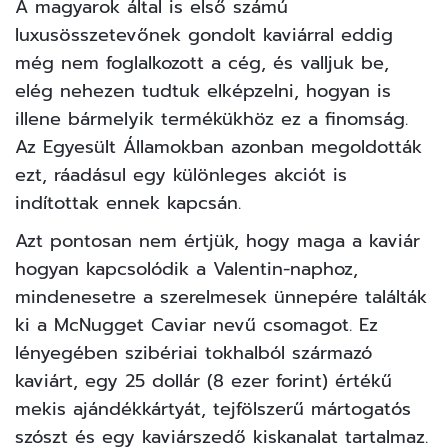
A magyarok által is első számú
luxusösszetevőnek gondolt
kaviárral eddig
még nem foglalkozott a cég, és valljuk be,
elég nehezen tudtuk elképzelni, hogyan is
illene bármelyik termékükhöz ez a finomság.
Az Egyesült Államokban azonban megoldották
ezt, ráadásul egy különleges akciót is
indítottak ennek kapcsán.
Azt pontosan nem értjük, hogy maga a kaviár
hogyan kapcsolódik a Valentin-naphoz,
mindenesetre a szerelmesek ünnepére találták
ki a McNugget Caviar nevű csomagot. Ez
lényegében szibériai tokhalból származó
kaviárt, egy 25 dollár (8 ezer forint) értékű
mekis ajándékkártyát, tejfölszerű mártogatós
szószt és egy kaviárszedő kiskanalat tartalmaz.