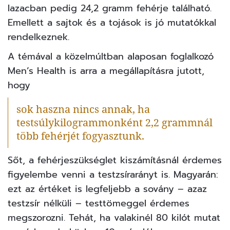
lazacban pedig 24,2 gramm fehérje található.
Emellett a sajtok és a tojások is jó mutatókkal
rendelkeznek.
A témával a közelmúltban alaposan foglalkozó
Men’s Health
is arra a megállapításra jutott,
hogy
sok haszna nincs annak, ha
testsúlykilogrammonként 2,2 grammnál
több fehérjét fogyasztunk.
Sőt, a fehérjeszükséglet kiszámításnál érdemes
figyelembe venni a testzsírarányt is. Magyarán:
ezt az értéket is legfeljebb a sovány – azaz
testzsír nélküli – testtömeggel érdemes
megszorozni. Tehát, ha valakinél 80 kilót mutat