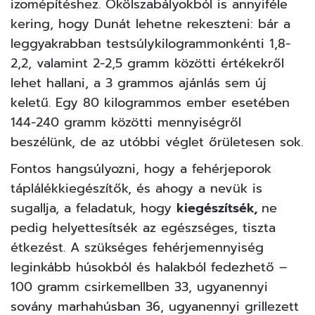
izomépítéshez. Ökölszabályokból is annyiféle
kering, hogy Dunát lehetne rekeszteni: bár a
leggyakrabban testsúlykilogrammonkénti 1,8-
2,2, valamint 2-2,5 gramm közötti értékekről
lehet hallani, a 3 grammos ajánlás sem új
keletű. Egy 80 kilogrammos ember esetében
144-240 gramm közötti mennyiségről
beszélünk, de az utóbbi véglet őrületesen sok.
Fontos hangsúlyozni, hogy a fehérjeporok
táplálékkiegészítők, és ahogy a nevük is
sugallja, a feladatuk, hogy
kiegészítsék,
ne
pedig helyettesítsék az egészséges, tiszta
étkezést. A szükséges fehérjemennyiség
leginkább húsokból és halakból fedezhető –
100 gramm csirkemellben 33, ugyanennyi
sovány marhahúsban 36, ugyanennyi grillezett