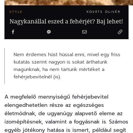
STYLE
KOVÁTS OLIVÉR
Nagykanállal eszed a fehérjét? Baj lehet!
Nem érdemes húst hússal enni, mivel egy friss
kutatás szerint nagyon is sokat árthatunk
magunknak, ha nem tartunk mértéket a
fehérjebevitelnél (is).
A megfelelő mennyiségű fehérjebevitel
elengedhetetlen része az
egészséges
életmódnak
, de ugyanúgy alapvető eleme az
izomépítésnek, valamint a fogyásnak is. Számos
egyéb jótékony hatása is ismert, például segít