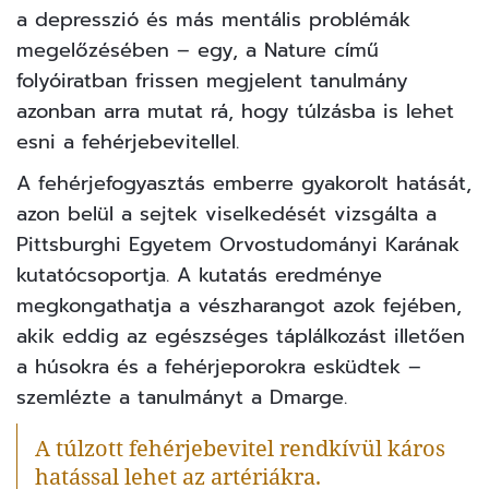
a depresszió és más mentális problémák
megelőzésében – egy, a
Nature
című
folyóiratban frissen megjelent tanulmány
azonban arra mutat rá, hogy túlzásba is lehet
esni a fehérjebevitellel.
A fehérjefogyasztás emberre gyakorolt hatását,
azon belül a sejtek viselkedését vizsgálta a
Pittsburghi Egyetem Orvostudományi Karának
kutatócsoportja. A kutatás eredménye
megkongathatja a vészharangot azok fejében,
akik eddig az egészséges táplálkozást illetően
a húsokra és a fehérjeporokra esküdtek –
szemlézte a tanulmányt a
Dmarge
.
A túlzott fehérjebevitel rendkívül káros
hatással lehet az artériákra.