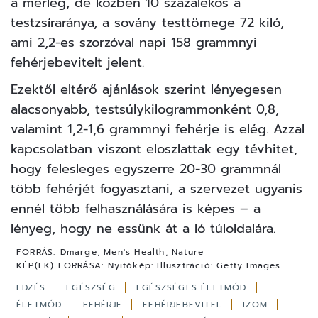
a mérleg, de közben 10 százalékos a
testzsíraránya, a sovány testtömege 72 kiló,
ami 2,2-es szorzóval napi 158 grammnyi
fehérjebevitelt jelent.
Ezektől eltérő ajánlások szerint lényegesen
alacsonyabb, testsúlykilogrammonként 0,8,
valamint 1,2-1,6 grammnyi fehérje is elég. Azzal
kapcsolatban viszont eloszlattak egy tévhitet,
hogy felesleges egyszerre 20-30 grammnál
több fehérjét fogyasztani, a szervezet ugyanis
ennél több felhasználására is képes – a
lényeg, hogy ne essünk át a ló túloldalára.
FORRÁS:
Dmarge, Men's Health, Nature
KÉP(EK) FORRÁSA:
Nyitókép: Illusztráció: Getty Images
EDZÉS
EGÉSZSÉG
EGÉSZSÉGES ÉLETMÓD
ÉLETMÓD
FEHÉRJE
FEHÉRJEBEVITEL
IZOM