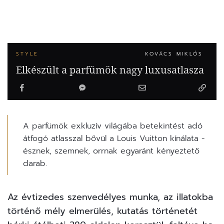
STYLE
KOVÁCS MIKLÓS
Elkészült a parfümök nagy luxusatlasza
A parfümök exkluzív világába betekintést adó
átfogó atlasszal bővül a Louis Vuitton kínálata -
észnek, szemnek, orrnak egyaránt kényeztető
darab.
Az évtizedes szenvedélyes munka, az illatokba
történő mély elmerülés, kutatás történetét