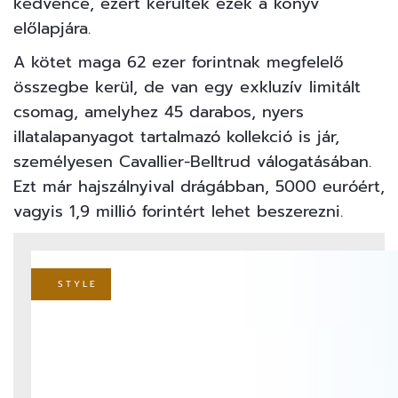
kedvence, ezért kerültek ezek a könyv
előlapjára.
A kötet maga 62 ezer forintnak megfelelő
összegbe kerül, de van egy exkluzív limitált
csomag, amelyhez 45 darabos, nyers
illatalapanyagot tartalmazó kollekció is jár,
személyesen Cavallier-Belltrud válogatásában.
Ezt már hajszálnyival drágábban, 5000 euróért,
vagyis 1,9 millió forintért lehet beszerezni.
STYLE