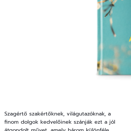
Szagértő szakértőknek, világutazóknak, a
finom dolgok kedvelőinek szánják ezt a jól
átgondolt művet, amely három különféle