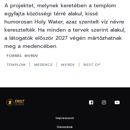
7
FOTÓ
A projektet, melynek keretében a templom
egyfajta közösségi térré alakul, kissé
humorosan Holy Water, azaz szentelt víz névre
keresztelték. Ha minden a tervek szerint alakul,
a látogatók először 2027 végén mártózhatnak
meg a medencében.
FORRÁS:
MVRDV
TEMPLOM
MEDENCE
MVRDV
BEST OF
Impresszum
Üdvözlünk