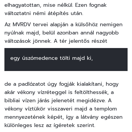
elhagyatottan, mise nélkül. Ezen fognak
változtatni némi átépítés után.
Az MVRDV tervei alapján a külsőhöz nemigen
nyúlnak majd, belül azonban annál nagyobb
változások jönnek. A tér jelentős részét
egy úszómedence tölti majd ki,
de a padlózatot úgy fogják kialakítani, hogy
akár vékony vízréteggel is feltölthessék, a
bibliai vízen járás jelenetét megidézve. A
vékony víztükör visszaveri majd a templom
mennyezetének képét, így a látvány egészen
különleges lesz az ígéretek szerint.