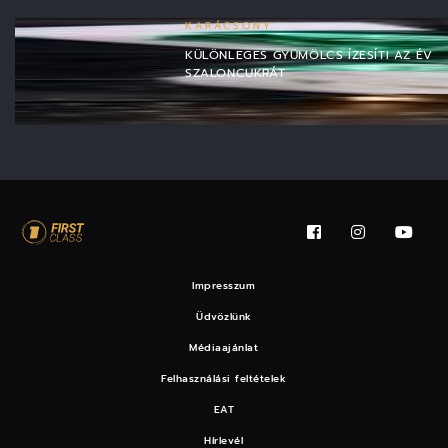
KARÁCSONY
KÜLÖNLEGES GYÜMÖLCS ÍZESÍTI AZ ÉV
SZALONCUKRÁT
Impresszum
Üdvözlünk
Médiaajánlat
Felhasználási feltételek
EAT
Hírlevél