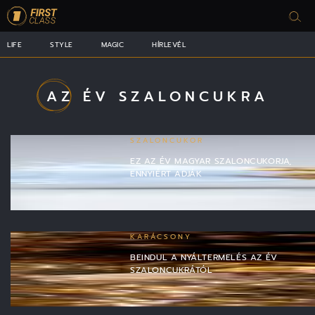
LIFE
STYLE
MAGIC
HÍRLEVÉL
AZ ÉV SZALONCUKRA
SZALONCUKOR
EZ AZ ÉV MAGYAR SZALONCUKORJA,
ENNYIÉRT ADJÁK
KARÁCSONY
BEINDUL A NYÁLTERMELÉS AZ ÉV
SZALONCUKRÁTÓL