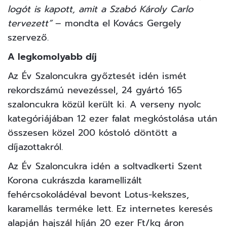
logót is kapott, amit a Szabó Károly Carlo
tervezett”
– mondta el Kovács Gergely
szervező.
A legkomolyabb díj
Az Év Szaloncukra győztesét idén ismét
rekordszámú nevezéssel, 24 gyártó 165
szaloncukra közül került ki. A verseny nyolc
kategóriájában 12 ezer falat megkóstolása után
összesen közel 200 kóstoló döntött a
díjazottakról.
Az Év Szaloncukra idén a soltvadkerti Szent
Korona cukrászda karamellizált
fehércsokoládéval bevont Lotus-kekszes,
karamellás terméke lett. Ez internetes keresés
alapján hajszál híján 20 ezer Ft/kg áron