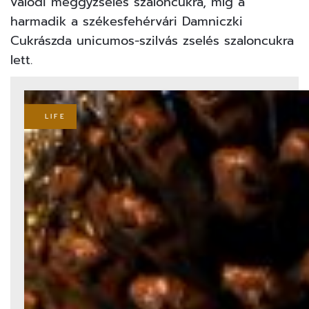
valódi meggyzselés szaloncukra, míg a
harmadik a székesfehérvári Damniczki
Cukrászda unicumos-szilvás zselés szaloncukra
lett.
LIFE