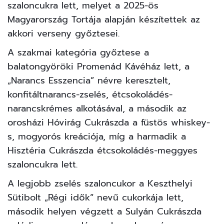
szaloncukra lett, melyet a 2025-ös
Magyarország Tortája alapján készítettek az
akkori verseny győztesei.
A szakmai kategória győztese a
balatongyöröki Promenád Kávéház lett, a
„Narancs Esszencia” névre keresztelt,
konfitáltnarancs-zselés, étcsokoládés-
narancskrémes alkotásával, a második az
orosházi Hóvirág Cukrászda a füstös whiskey-
s, mogyorós kreációja, míg a harmadik a
Hisztéria Cukrászda étcsokoládés-meggyes
szaloncukra lett.
A legjobb zselés szaloncukor a Keszthelyi
Sütibolt „Régi idők” nevű cukorkája lett,
második helyen végzett a Sulyán Cukrászda