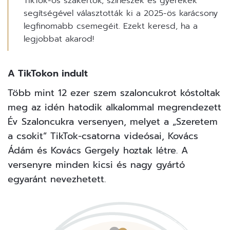
TikTok-os szakértők, színészek és gyerekek
segítségével választották ki a 2025-ös karácsony
legfinomabb csemegéit. Ezekt keresd, ha a
legjobbat akarod!
A TikTokon indult
Több mint 12 ezer szem szaloncukrot kóstoltak
meg az idén hatodik alkalommal megrendezett
Év Szaloncukra versenyen
, melyet a „Szeretem
a csokit” TikTok-csatorna videósai, Kovács
Ádám és Kovács Gergely hoztak létre. A
versenyre minden kicsi és nagy gyártó
egyaránt nevezhetett.