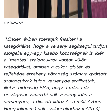
A DÍJÁTADÓ
“Minden évben szeretjük frissíteni a
kategóriákat, hogy a verseny segítségül tudjon
szolgálni egy-egy kisebb közösségnek is. Idén
a “mentes” szaloncukrok kaptak külön
kategóriákat, amiben a cukor, glutén és
tejfehérje érzékeny közönség számára gyártott
szaloncukrok külön versenybe szállhattak,
illetve újdonság idén, hogy a mára már
országosan ismertté vált verseny idén a
versenyhez, a díjazottakhoz és a múlt évben
Hungarikummá vált szaloncukorhoz méltó új