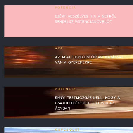
POTENCIA
EZÉRT VESZÉLYES, HA A NETRŐL
RENDELSZ POTENCIANÖVELŐT
APA
AZ APAI FIGYELEM ÓRIÁSI HATÁSSAL
VAN A GYEREKEKRE
POTENCIA
ENNYI TESTMOZGÁS KELL, HOGY A
CSAJOD ELÉGEDETT LEGYEN AZ
ÁGYBAN
KAPCSOLAT