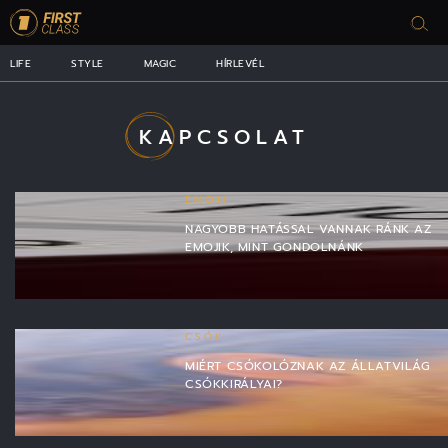
LIFE
STYLE
MAGIC
HÍRLEVÉL
KAPCSOLAT
EMOJI
NAGYOBB HATÁSSAL VANNAK RÁNK AZ
EMOJIK, MINT GONDOLNÁNK
CSÓK
MIÉRT CSÓKOLÓZNAK AZ ÁLLATVILÁG
CSÓKKIRÁLYAI?