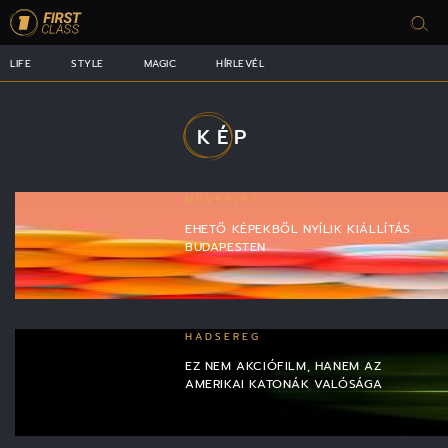
LIFE
STYLE
MAGIC
HÍRLEVÉL
KÉP
MŰVÉSZET
EHETŐ KÉPEKBŐL NYÍLIK KIÁLLÍTÁS
BUDAPESTEN
HADSEREG
EZ NEM AKCIÓFILM, HANEM AZ
AMERIKAI KATONÁK VALÓSÁGA