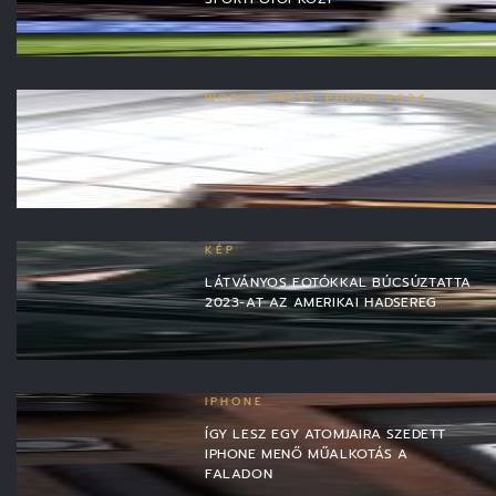
WORLD PRESS PHOTO 2024
NAGYON ERŐS AZ ÉV LEGJOBB
SAJTÓFOTÓJA
KÉP
LÁTVÁNYOS FOTÓKKAL BÚCSÚZTATTA
2023-AT AZ AMERIKAI HADSEREG
IPHONE
ÍGY LESZ EGY ATOMJAIRA SZEDETT
IPHONE MENŐ MŰALKOTÁS A
FALADON