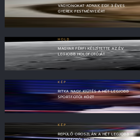
VAGYONOKAT ADNAK EGY 3 ÉVES
GYEREK FESTMÉNYEIÉRT
HOLD
MAGYAR FÉRFI KÉSZÍTETTE AZ ÉV
LEGJOBB HOLDFOTÓJÁT
KÉP
RITKA NAGY KIÜTÉS A HÉT LEGJOBB
SPORTFOTÓI KÖZT
KÉP
REPÜLŐ OROSZLÁN A HÉT LEGJOBB
SPORTFOTÓI KÖZT